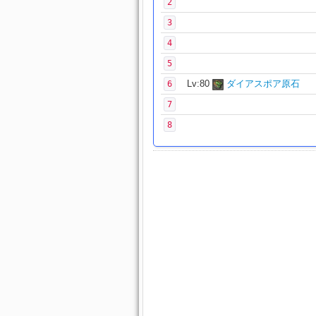
2
3
4
5
Lv:80
ダイアスポア原石
6
7
8