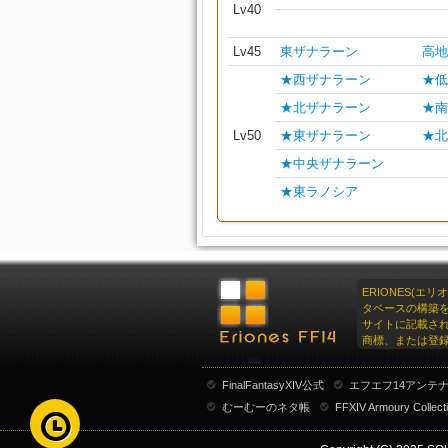
Lv40
Lv45
東ザナラーン
高地
★西ザナラーン
★低
★北ザナラーン
★南
Lv50
★東ザナラーン
★北
★中央ザナラーン
★東ラノシア
ERIONES(エ
タベースの構築
サイトに記載さ
商標、または登
FinalFantasyXIV公式
エフエフ14アンテ
むーむーのネタ帳
FFXIV Armoury Collect