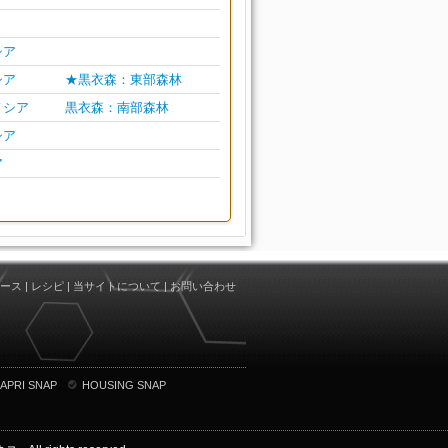
シア
シア
★黒衣森：東部森林
ノシア
黒衣森：南部森林
シア
ア
ース
|
レシピ
|
当サイトについて
|
お問い合わせ
APRI SNAP
HOUSING SNAP