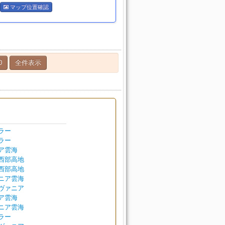
マップ位置確認
0
全件表示
ラー
ラー
ア雲海
西部高地
西部高地
ニア雲海
ヴァニア
ア雲海
ニア雲海
ラー