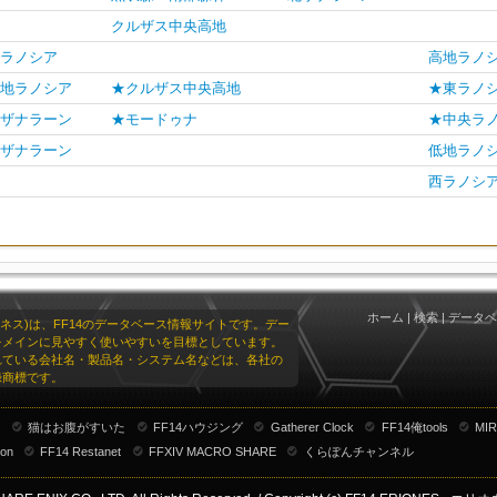
クルザス中央高地
ラノシア
高地ラノ
地ラノシア
★クルザス中央高地
★東ラノ
ザナラーン
★モードゥナ
★中央ラ
ザナラーン
低地ラノ
西ラノシ
ホーム
|
検索
|
データベ
リオネス)は、FF14のデータベース情報サイトです。デー
をメインに見やすく使いやすいを目標としています。
れている会社名・製品名・システム名などは、各社の
録商標です。
ナ
猫はお腹がすいた
FF14ハウジング
Gatherer Clock
FF14俺tools
MIR
ion
FF14 Restanet
FFXIV MACRO SHARE
くらぽんチャンネル