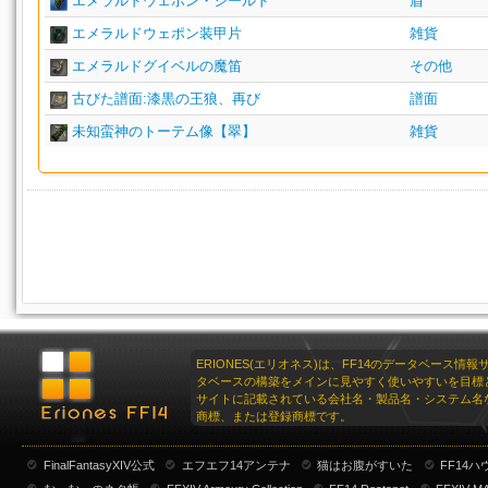
エメラルドウェポン・シールド
盾
エメラルドウェポン装甲片
雑貨
エメラルドグイベルの魔笛
その他
古びた譜面:漆黒の王狼、再び
譜面
未知蛮神のトーテム像【翠】
雑貨
ERIONES(エリオネス)は、FF14のデータベース情
タベースの構築をメインに見やすく使いやすいを目標
サイトに記載されている会社名・製品名・システム名
商標、または登録商標です。
FinalFantasyXIV公式
エフエフ14アンテナ
猫はお腹がすいた
FF14