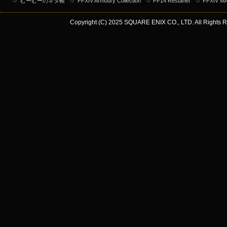
むーむーのネタ帳
FFXIV Armoury Collection
FF14 Restanet
FFXIV M
Copyright (C) 2025 SQUARE ENIX CO., LTD. All Rights R