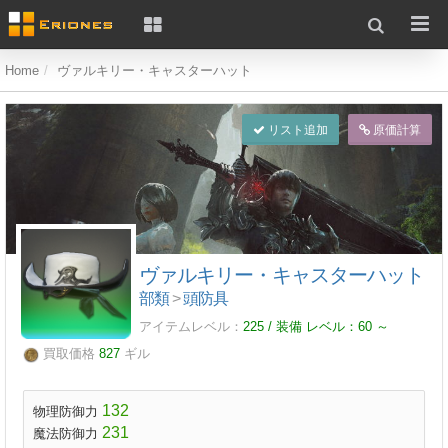
Home
ヴァルキリー・キャスターハット
リスト追加
原価計算
ヴァルキリー・キャスターハット
部類
>
頭防具
アイテムレベル：
225 / 装備 レベル：
60
～
買取価格
827
ギル
132
物理防御力
231
魔法防御力