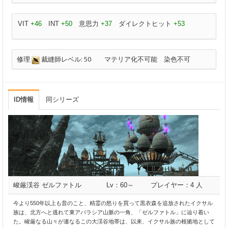
VIT
+46
INT
+50
意思力
+37
ダイレクトヒット
+53
修理
裁縫師レベル: 50
マテリア化不可能
染色不可
ID情報
同シリーズ
峻厳渓谷 ゼルファトル
Lv：60～
プレイヤー：4 人
今より550年以上も昔のこと、精霊の怒りを買って黒衣森を追放されたイクサル
族は、北方へと逃れて東アバラシア山脈の一角、「ゼルファトル」に辿り着い
た。峻厳なる山々が連なるこの大渓谷地帯は、以来、イクサル族の根拠地として