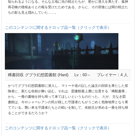
知られるようになる。そんな土地に光の戦士たちが、密かに潜入を果たす。嵐神
再召喚の徴候ありとの報を受けたためである。さらに、その背後には闇の戦士た
ちの影も見え隠れしていた……。
このコンテンツに関するドロップ品一覧（クリックで表示）
稀書回収 グブラ幻想図書館 (Hard)
Lv：60～
プレイヤー：4 人
かつてグブラ幻想図書館に潜入し、マトーヤ老の記した論文の回収を果たした冒
険者に、新たな依頼が舞い込む。それは、図書館最上層に位置する「稀覯書庫」
から、一冊の書物を持ち帰って来てほしいというものだった。 だが、主なき図
書館は、今やシャーレアンの民が残した守護者たちがうごめく危険地帯となり果
てている。襲い来る守護者たちとの戦いを制して、依頼主が求める一冊を持ち帰
ることができるだろうか？
このコンテンツに関するドロップ品一覧（クリックで表示）