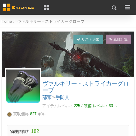
Home
ヴァルキリー・ストライカーグローブ
リスト追加
原価計算
ヴァルキリー・ストライカーグロ
ーブ
部類
>
手防具
アイテムレベル：
225 / 装備 レベル：
60
～
買取価格
827
ギル
182
物理防御力