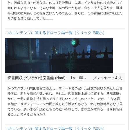
た。峻厳なる山々が連なるこの大渓谷地帯は、以来、イクサル族の根拠地として
知られるようになる。そんな土地に光の戦士たちが、密かに潜入を果たす。嵐神
再召喚の徴候ありとの報を受けたためである。さらに、その背後には闇の戦士た
ちの影も見え隠れしていた……。
このコンテンツに関するドロップ品一覧（クリックで表示）
稀書回収 グブラ幻想図書館 (Hard)
Lv：60～
プレイヤー：4 人
かつてグブラ幻想図書館に潜入し、マトーヤ老の記した論文の回収を果たした冒
険者に、新たな依頼が舞い込む。それは、図書館最上層に位置する「稀覯書庫」
から、一冊の書物を持ち帰って来てほしいというものだった。 だが、主なき図
書館は、今やシャーレアンの民が残した守護者たちがうごめく危険地帯となり果
てている。襲い来る守護者たちとの戦いを制して、依頼主が求める一冊を持ち帰
ることができるだろうか？
このコンテンツに関するドロップ品一覧（クリックで表示）