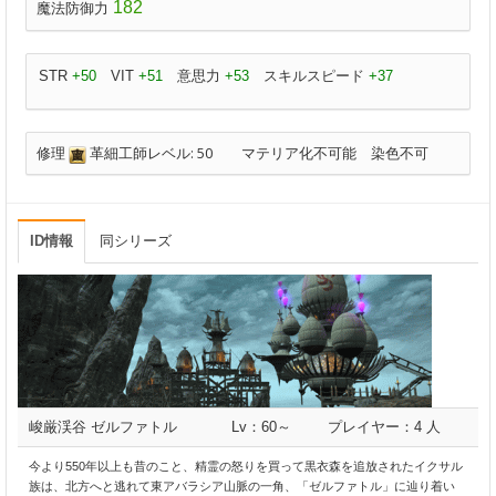
182
魔法防御力
STR
+50
VIT
+51
意思力
+53
スキルスピード
+37
修理
革細工師レベル: 50
マテリア化不可能
染色不可
ID情報
同シリーズ
峻厳渓谷 ゼルファトル
Lv：60～
プレイヤー：4 人
今より550年以上も昔のこと、精霊の怒りを買って黒衣森を追放されたイクサル
族は、北方へと逃れて東アバラシア山脈の一角、「ゼルファトル」に辿り着い