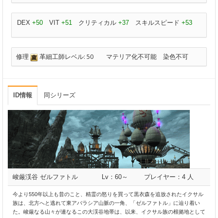
DEX
+50
VIT
+51
クリティカル
+37
スキルスピード
+53
修理
革細工師レベル: 50
マテリア化不可能
染色不可
ID情報
同シリーズ
峻厳渓谷 ゼルファトル
Lv：60～
プレイヤー：4 人
今より550年以上も昔のこと、精霊の怒りを買って黒衣森を追放されたイクサル
族は、北方へと逃れて東アバラシア山脈の一角、「ゼルファトル」に辿り着い
た。峻厳なる山々が連なるこの大渓谷地帯は、以来、イクサル族の根拠地として