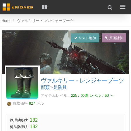
Home
ヴァルキリー・レンジャーブーツ
リスト追加
原価計算
ヴァルキリー・レンジャーブーツ
部類
>
足防具
アイテムレベル：
225 / 装備 レベル：
60
～
買取価格
827
ギル
182
物理防御力
182
魔法防御力