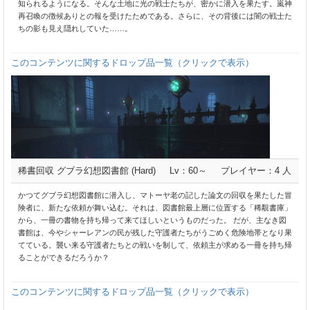
知られるようになる。そんな土地に光の戦士たちが、密かに潜入を果たす。嵐神
再召喚の徴候ありとの報を受けたためである。さらに、その背後には闇の戦士た
ちの影も見え隠れしていた……。
このコンテンツに関するドロップ品一覧（クリックで表示）
稀書回収 グブラ幻想図書館 (Hard)
Lv：60～
プレイヤー：4 人
かつてグブラ幻想図書館に潜入し、マトーヤ老の記した論文の回収を果たした冒
険者に、新たな依頼が舞い込む。それは、図書館最上層に位置する「稀覯書庫」
から、一冊の書物を持ち帰って来てほしいというものだった。 だが、主なき図
書館は、今やシャーレアンの民が残した守護者たちがうごめく危険地帯となり果
てている。襲い来る守護者たちとの戦いを制して、依頼主が求める一冊を持ち帰
ることができるだろうか？
このコンテンツに関するドロップ品一覧（クリックで表示）