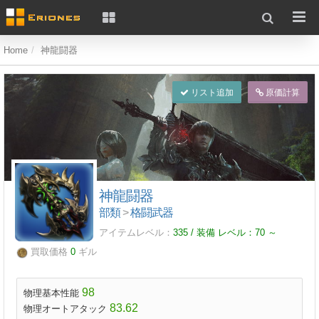
Home
神龍闘器
リスト追加
原価計算
神龍闘器
部類
>
格闘武器
アイテムレベル：
335 / 装備 レベル：
70
～
買取価格
0
ギル
98
物理基本性能
83.62
物理オートアタック