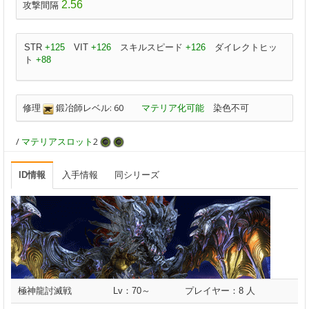
2.56
攻撃間隔
STR
+125
VIT
+126
スキルスピード
+126
ダイレクトヒッ
ト
+88
修理
鍛冶師レベル: 60
マテリア化可能
染色不可
/
マテリアスロット
2
ID情報
入手情報
同シリーズ
極神龍討滅戦
Lv：70～
プレイヤー：8 人