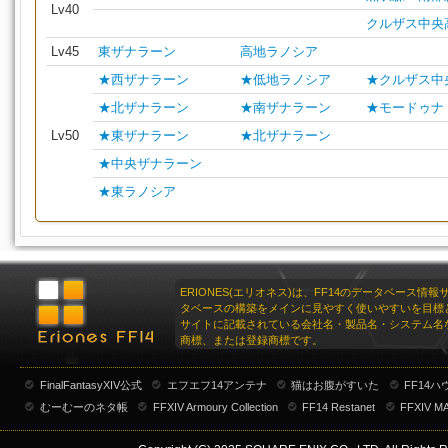
Lv40
クルザス中央
Lv45
東ザナラーン
高地ラノシア
★西ザナラーン
★低地ラノシア
★クルザス中
★北ザナラーン
★南ザナラーン
★モードゥナ
Lv50
★東ザナラーン
★北ザナラーン
★中央ザナラーン
★東ラノシア
ERIONES(エリオネス)は、FF14のデータベース情
タベースの構築をメインに見やすく使いやすいを目標
サイトに記載されている会社名・製品名・システム名
商標、または登録商標です。
FinalFantasyXIV公式
エフエフ14アンテナ
猫はお腹がすいた
FF14
むーむーのネタ帳
FFXIV Armoury Collection
FF14 Restanet
FFXIV M