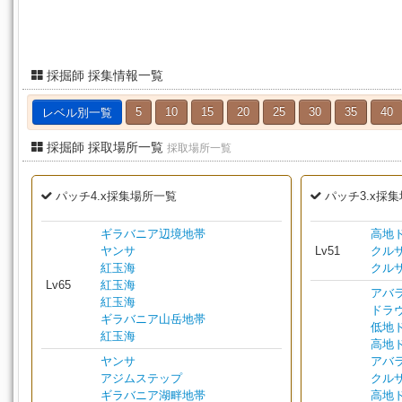
採掘師 採集情報一覧
レベル別一覧
5
10
15
20
25
30
35
40
採掘師 採取場所一覧
採取場所一覧
パッチ4.x採集場所一覧
パッチ3.x採
ギラバニア辺境地帯
高地
ヤンサ
Lv51
クル
紅玉海
クル
Lv65
紅玉海
アバ
紅玉海
ドラ
ギラバニア山岳地帯
低地
紅玉海
高地
ヤンサ
アバ
アジムステップ
クル
ギラバニア湖畔地帯
高地