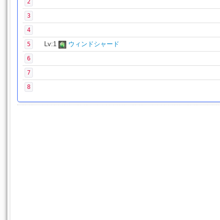
2
3
4
Lv:1
ウィンドシャード
5
6
7
8