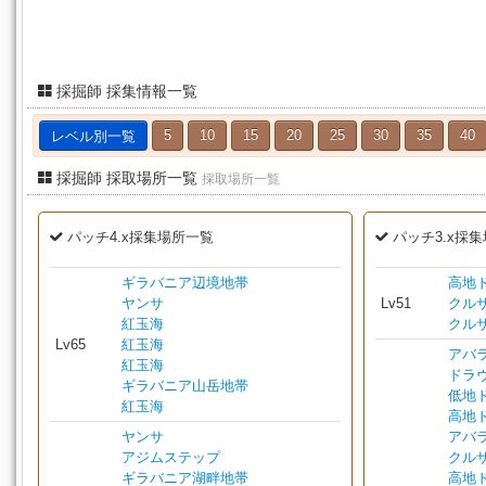
採掘師 採集情報一覧
レベル別一覧
5
10
15
20
25
30
35
40
採掘師 採取場所一覧
採取場所一覧
パッチ4.x採集場所一覧
パッチ3.x採
ギラバニア辺境地帯
高地
ヤンサ
Lv51
クル
紅玉海
クル
Lv65
紅玉海
アバ
紅玉海
ドラ
ギラバニア山岳地帯
低地
紅玉海
高地
ヤンサ
アバ
アジムステップ
クル
ギラバニア湖畔地帯
高地