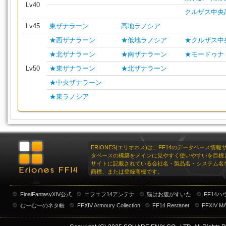
Lv40
クルザス中央
Lv45
東ザナラーン
高地ラノシア
★西ザナラーン
★低地ラノシア
★クルザス中
★北ザナラーン
★南ザナラーン
★モードゥナ
Lv50
★東ザナラーン
★北ザナラーン
★中央ザナラーン
★東ラノシア
ERIONES(エリオネス)は、FF14のデータベース情
タベースの構築をメインに見やすく使いやすいを目標
サイトに記載されている会社名・製品名・システム名
商標、または登録商標です。
FinalFantasyXIV公式
エフエフ14アンテナ
猫はお腹がすいた
FF14
むーむーのネタ帳
FFXIV Armoury Collection
FF14 Restanet
FFXIV M