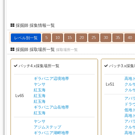
採掘師 採集情報一覧
レベル別一覧
5
10
15
20
25
30
35
40
採掘師 採取場所一覧
採取場所一覧
パッチ4.x採集場所一覧
パッチ3.x採
ギラバニア辺境地帯
高地
ヤンサ
Lv51
クル
紅玉海
クル
Lv65
紅玉海
アバ
紅玉海
ドラ
ギラバニア山岳地帯
低地
紅玉海
高地
ヤンサ
アバ
アジムステップ
クル
ギラバニア湖畔地帯
高地