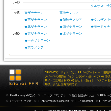
Lv40
クルザス中央
Lv45
東ザナラーン
高地ラノシア
★西ザナラーン
★低地ラノシア
★クルザス中
★北ザナラーン
★南ザナラーン
★モードゥナ
Lv50
★東ザナラーン
★北ザナラーン
★中央ザナラーン
★東ラノシア
ERIONES(エリオネス)は、FF14のデータベース情
タベースの構築をメインに見やすく使いやすいを目標
サイトに記載されている会社名・製品名・システム名
商標、または登録商標です。
FinalFantasyXIV公式
エフエフ14アンテナ
猫はお腹がすいた
FF14
むーむーのネタ帳
FFXIV Armoury Collection
FF14 Restanet
FFXIV M