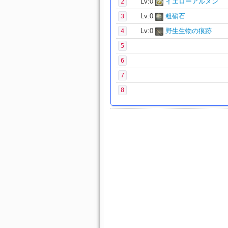
Lv:0
イエローアルメン
2
Lv:0
粗硝石
3
Lv:0
野生生物の痕跡
4
5
6
7
8