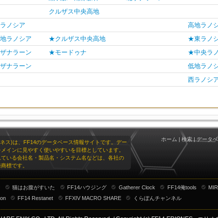
クルザス中央高地
ラノシア
高地ラノ
地ラノシア
★クルザス中央高地
★東ラノ
ザナラーン
★モードゥナ
★中央ラ
ザナラーン
低地ラノ
西ラノシ
ホーム
|
検索
|
データベ
リオネス)は、FF14のデータベース情報サイトです。デー
をメインに見やすく使いやすいを目標としています。
れている会社名・製品名・システム名などは、各社の
録商標です。
ナ
猫はお腹がすいた
FF14ハウジング
Gatherer Clock
FF14俺tools
MIR
ion
FF14 Restanet
FFXIV MACRO SHARE
くらぽんチャンネル