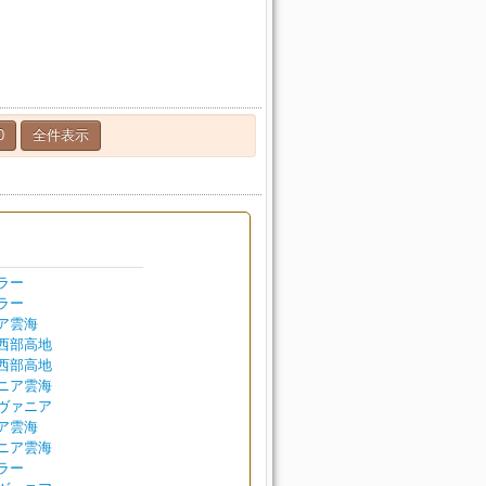
0
全件表示
ラー
ラー
ア雲海
西部高地
西部高地
ニア雲海
ヴァニア
ア雲海
ニア雲海
ラー