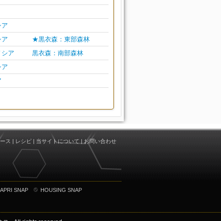
シア
シア
★黒衣森：東部森林
ノシア
黒衣森：南部森林
シア
ア
ース
|
レシピ
|
当サイトについて
|
お問い合わせ
APRI SNAP
HOUSING SNAP