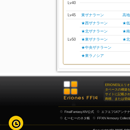
Lv40
Lv45
東ザナラーン
高地
★西ザナラーン
★低
★北ザナラーン
★南
Lv50
★東ザナラーン
★北
★中央ザナラーン
★東ラノシア
ERIONES(エ
タベースの構築
サイトに記載さ
商標、または登
FinalFantasyXIV公式
エフエフ14アンテ
むーむーのネタ帳
FFXIV Armoury Collect