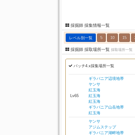
採掘師 採集情報一覧
レベル別一覧
5
10
15
採掘師 採取場所一覧
採取場所一覧
パッチ4.x採集場所一覧
ギラバニア辺境地帯
ヤンサ
紅玉海
Lv65
紅玉海
紅玉海
ギラバニア山岳地帯
紅玉海
ヤンサ
アジムステップ
ギラバニア湖畔地帯