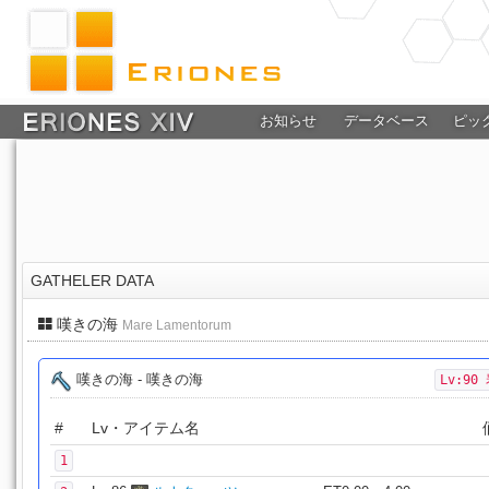
お知らせ
データベース
ピッ
GATHELER DATA
嘆きの海
Mare Lamentorum
嘆きの海 - 嘆きの海
Lv:90
#
Lv・アイテム名
1