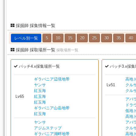
採掘師 採集情報一覧
レベル別一覧
5
10
15
20
25
30
35
40
採掘師 採取場所一覧
採取場所一覧
パッチ4.x採集場所一覧
パッチ3.x採
ギラバニア辺境地帯
高地
ヤンサ
Lv51
クル
紅玉海
クル
Lv65
紅玉海
アバ
紅玉海
ドラ
ギラバニア山岳地帯
低地
紅玉海
高地
ヤンサ
アバ
アジムステップ
クル
ギラバニア湖畔地帯
高地