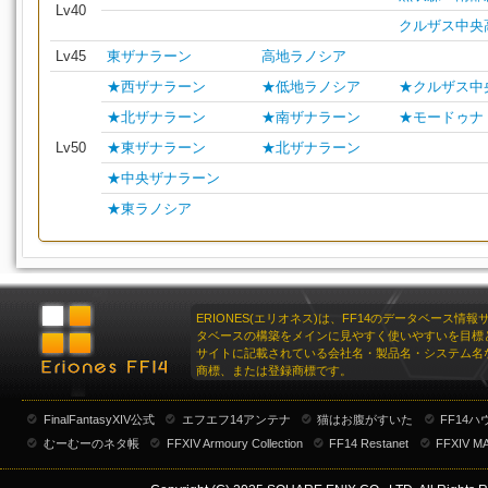
Lv40
クルザス中央
Lv45
東ザナラーン
高地ラノシア
★西ザナラーン
★低地ラノシア
★クルザス中
★北ザナラーン
★南ザナラーン
★モードゥナ
Lv50
★東ザナラーン
★北ザナラーン
★中央ザナラーン
★東ラノシア
ERIONES(エリオネス)は、FF14のデータベース情
タベースの構築をメインに見やすく使いやすいを目標
サイトに記載されている会社名・製品名・システム名
商標、または登録商標です。
FinalFantasyXIV公式
エフエフ14アンテナ
猫はお腹がすいた
FF14
むーむーのネタ帳
FFXIV Armoury Collection
FF14 Restanet
FFXIV M