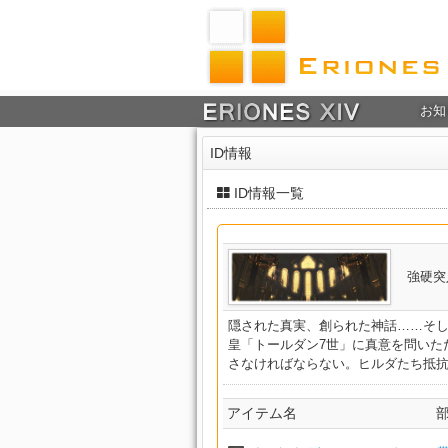
お知
ID情報
ID情報一覧
強硬突
隠された真実、創られた神話……そ
皇「トールダン7世」に真意を問いた
さなければならない。ヒルダたち抵
アイテム名