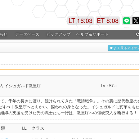
LT 16:03
ET 8:08
らせ
データベース
ピックアップ
ヘルプ＆サポート
よく見るアイテ
入 イシュガルド教皇庁
Lv：57～
して、千年の長きに渡り、続けられてきた「竜詩戦争」。その裏に歴代教皇の
だすべく教皇庁へと向かい、囚われの身となった。イシュガルドに変革をも
抗組織の支援を受けた光の戦士たち一行は、教皇庁への強硬突入を断行する！
部類
I.L
クラス