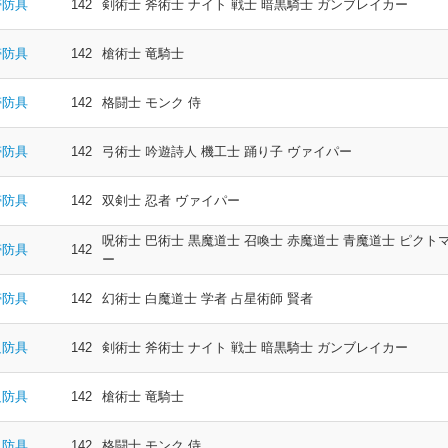
帯防具
142
剣術士 斧術士 ナイト 戦士 暗黒騎士 ガンブレイカー
帯防具
142
槍術士 竜騎士
帯防具
142
格闘士 モンク 侍
帯防具
142
弓術士 吟遊詩人 機工士 踊り子 ヴァイパー
帯防具
142
双剣士 忍者 ヴァイパー
呪術士 巴術士 黒魔道士 召喚士 赤魔道士 青魔道士 ピクト
帯防具
142
ー
帯防具
142
幻術士 白魔道士 学者 占星術師 賢者
足防具
142
剣術士 斧術士 ナイト 戦士 暗黒騎士 ガンブレイカー
足防具
142
槍術士 竜騎士
足防具
142
格闘士 モンク 侍