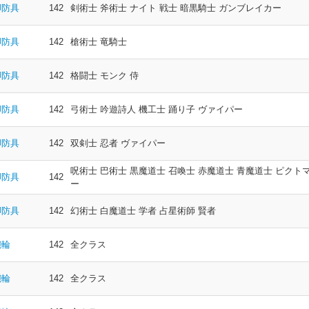
脚防具
142
剣術士 斧術士 ナイト 戦士 暗黒騎士 ガンブレイカー
脚防具
142
槍術士 竜騎士
脚防具
142
格闘士 モンク 侍
脚防具
142
弓術士 吟遊詩人 機工士 踊り子 ヴァイパー
脚防具
142
双剣士 忍者 ヴァイパー
呪術士 巴術士 黒魔道士 召喚士 赤魔道士 青魔道士 ピクト
脚防具
142
ー
脚防具
142
幻術士 白魔道士 学者 占星術師 賢者
腕輪
142
全クラス
腕輪
142
全クラス