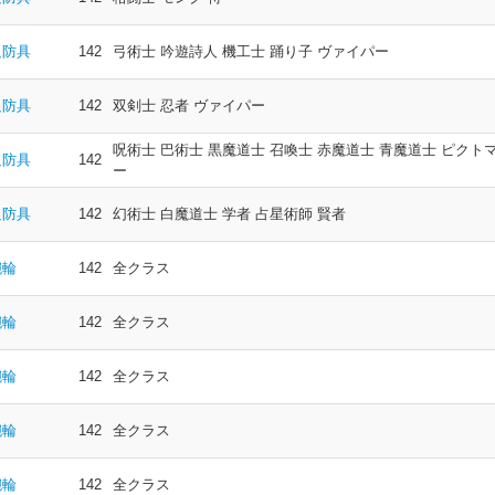
足防具
142
弓術士 吟遊詩人 機工士 踊り子 ヴァイパー
足防具
142
双剣士 忍者 ヴァイパー
呪術士 巴術士 黒魔道士 召喚士 赤魔道士 青魔道士 ピクト
足防具
142
ー
足防具
142
幻術士 白魔道士 学者 占星術師 賢者
腕輪
142
全クラス
腕輪
142
全クラス
腕輪
142
全クラス
腕輪
142
全クラス
腕輪
142
全クラス