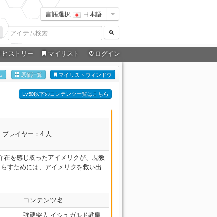
言語選択
日本語
ヒストリー
マイリスト
ログイン
ム
原価計算
マイリストウィンドウ
Lv50以下のコンテンツ一覧はこちら
プレイヤー：4 人
介在を感じ取ったアイメリクが、現教
たらすためには、アイメリクを救い出
コンテンツ名
強硬突入 イシュガルド教皇