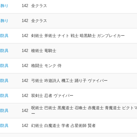
耳飾り
142
全クラス
耳飾り
142
全クラス
胴防具
142
剣術士 斧術士 ナイト 戦士 暗黒騎士 ガンブレイカー
胴防具
142
槍術士 竜騎士
胴防具
142
格闘士 モンク 侍
胴防具
142
弓術士 吟遊詩人 機工士 踊り子 ヴァイパー
胴防具
142
双剣士 忍者 ヴァイパー
呪術士 巴術士 黒魔道士 召喚士 赤魔道士 青魔道士 ピクト
胴防具
142
ー
胴防具
142
幻術士 白魔道士 学者 占星術師 賢者