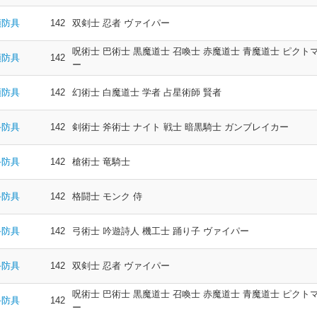
頭防具
142
双剣士 忍者 ヴァイパー
呪術士 巴術士 黒魔道士 召喚士 赤魔道士 青魔道士 ピクト
頭防具
142
ー
頭防具
142
幻術士 白魔道士 学者 占星術師 賢者
手防具
142
剣術士 斧術士 ナイト 戦士 暗黒騎士 ガンブレイカー
手防具
142
槍術士 竜騎士
手防具
142
格闘士 モンク 侍
手防具
142
弓術士 吟遊詩人 機工士 踊り子 ヴァイパー
手防具
142
双剣士 忍者 ヴァイパー
呪術士 巴術士 黒魔道士 召喚士 赤魔道士 青魔道士 ピクト
手防具
142
ー