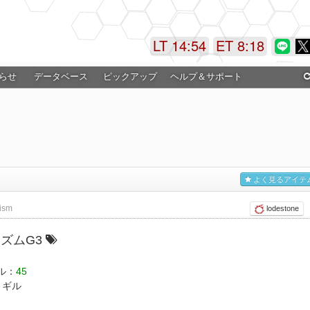
LT 14:54
ET 8:19
らせ
データベース
ピックアップ
ヘルプ＆サポート
よく見るアイテ
rism
lodestone
ズムG3
ル：
45
ギル