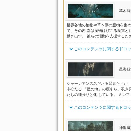
シャーレアン・エージェントブ
ヴァレリアンテラーナイト・ソ
ヴァレリアンガンナー・クロス
アイテム名
イシュガルディアン・アウトラ
草木庭
ウォードレイダー・ヘルム
オーソドックス・アタッカーリ
ップ
オーディターブレスレット
シャーレアン・フィロソファー
ヴァレリアンドラグーン・ソル
ヴァレリアンローグ・クロスベ
ディファイアントベルト
イシュガルディアン・ヒストリ
世界各地の植物や草木綱の魔物を集
ウォードランサー・ヘルム
オーソドックス・レンジャーリ
エクソシストブレスレット
シャーレアン・プロフェッサー
ヴァレリアンスマグラー・ハイ
で、その内 部は魔物はびこる魔窟と
ヴァレリアンウィザード・サッ
デアリングベルト
動き出す。 彼らの活動を支援するた
イシュガルディアン・チャプレ
ウォードウォリアー・ペルト
オーソドックス・キャスターリ
ク
プリーストブレスレット
シャーレアン・ガーディアンバ
ヴァレリアンガンナー・ブーツ
ヴァレリアンシャーマン・サッ
レッドシーフベルト
このコンテンツに関するドロッ
イシュガルディアン・ナイトガ
ウォードハンター・ペルト
シャーレアン・パンクラティア
オーソドックス・ヒーラーリン
インクイジターリング
ヴァレリアンテラーナイト・ソ
ヴァレリアンローグ・ハイブー
グル
ロストシーフベルト
ト
イシュガルディアン・バナレッ
アイテム名
オーソドックス・ディフェンダ
ウォードチェイサー・ペルト
星海観
ット
フライヤーリング
シャーレアン・ハンターバング
ン
ヴァレリアンウィザード・パッ
ヴァレリアンドラグーン・ソル
ゴーストシーフベルト
ディファイアントベルト
イシュガルディアン・モナステ
ドルイドウィッチ・フード
シャーレアンの名だたる賢者たちが
オーソドックス・スレイヤーヘ
ムガード
オーディターリング
シャーレアン・フィロソファー
ヴァレリアンシャーマン・ブー
ヴァレリアンスマグラー・ハイ
中心たる 「星の海」の底すら、覗き
プレイグブリンガーベルト
デアリングベルト
イシュガルディアン・ボウマン
たちの縄張りと化 している。 ミン
オーソドックス・ストライカー
ドルイドヒーラー・フード
ド
エクソシストリング
シャーレアン・プロフェッサー
ーン
ヴァレリアンテラーナイト・ブ
ヴァレリアンガンナー・ブーツ
プレイグドクターベルト
レッドシーフベルト
このコンテンツに関するドロッ
イシュガルディアン・アウトラ
オーソドックス・レンジャート
ウォードレイダー・アームガー
ムガード
プリーストリング
シャーレアン・ガーディアンリ
ン
ヴァレリアンスマグラー・ブレ
ヴァレリアンローグ・ハイブー
ディファイアントブーツ
ロストシーフベルト
イシュガルディアン・ヒストリ
アイテム名
ウォードランサー・アームレッ
シャーレアン・パンクラティア
オーソドックス・スカウトトラ
ブ
神聖遺跡
インクイジターヘルム
ヴァレリアンガンナー・ブレス