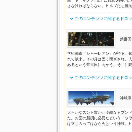
皇「トールダン7世」に真意を問いた
ドルイドウィッチ・ベルト
ツ
ルト
さなければならない。ヒルダたち抵
オーソドックス・ストライカー
イシュガルディアン・ボウマン
ドルイドヒーラー・ベルト
このコンテンツに関するドロッ
ルト
イシュガルディアン・アウトラ
オーソドックス・レンジャーク
ウォードレイダー・ブーツ
ツ
ト
アイテム名
禁書回
イシュガルディアン・ヒストリ
ウォードランサー・ブーツ
オーソドックス・スカウトクロ
ーツ
インクイジターコルセット
学術都市「シャーレアン」が誇る、知
イシュガルディアン・チャプレ
ウォードウォリアー・ブーツ
れて以来、その扉は固く閉ざされ、
オーソドックス・キャスターサ
ツ
オスティアリーコルセット
あるという禁書庫に向かう。そこに
イシュガルディアン・ナイトブ
ウォードハンター・ブーツ
オーソドックス・ヒーラーサッ
フライヤーリングベルト
このコンテンツに関するドロッ
イシュガルディアン・モナステ
オーソドックス・ディフェンダ
ウォードチェイサー・ブーツ
スレット
オーディターリングベルト
ヴ
アイテム名
神域浮
イシュガルディアン・アウトラ
ドルイドウィッチ・ブーツ
オーソドックス・スレイヤーグ
スレット
ヴィカーリングベルト
シャーレアン・ガーディアンベ
大らかなズンド族が、冷酷なるブン
イシュガルディアン・ヒストリ
オーソドックス・ストライカー
ドルイドヒーラー・ブーツ
た。お面の新調に必要だという「ワ
レット
エクソシストコルセット
シャーレアン・パスファインダ
ツ
は立ち入ってはならぬという神域。
イシュガルディアン・チャプレ
ウォードレイダー・バングル
シャーレアン・パンクラティア