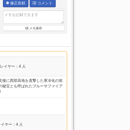
修正依頼
コメント
メモ保存
レイヤー：4 人
災後に西部高地を直撃した寒冷化の前
の秘宝とも呼ばれたブルーサファイア
！
コンテンツ名
イヤー：4 人
廃砦捜索 ダスクヴィ