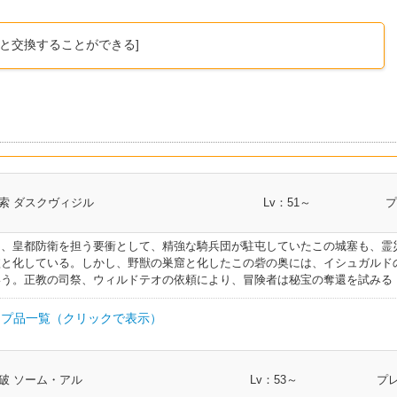
と交換することができる]
索 ダスクヴィジル
Lv：51～
プ
て、皇都防衛を担う要衝として、精強な騎兵団が駐屯していたこの城塞も、霊
墟と化している。しかし、野獣の巣窟と化したこの砦の奥には、イシュガルド
いう。正教の司祭、ウィルドテオの依頼により、冒険者は秘宝の奪還を試みる
プ品一覧（クリックで表示）
部類
I.L
クラス
破 ソーム・アル
Lv：53～
プレ