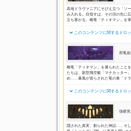
イシュガルディアン・ナイトタ
高地ドラヴァニアにそびえ立つ「ソ
み入れる。目指すは、その頂の先に
イシュガルディアン・バナレッ
立ち塞がる。雌竜「ティオマン」を
イシュガルディアン・モナステ
このコンテンツに関するドロッ
グベルト
イシュガルディアン・ボウマン
ト
アイテム名
邪竜血
イシュガルディアン・アウトラ
ウォードレイダー・ベルト
グベルト
雌竜「ティオマン」を屠られたこと
イシュガルディアン・ヒストリ
たちは、新型飛空艇「マナカッター
ウォードランサー・ベルト
ット
め……暴風が巡らされた竜の巣「ド
イシュガルディアン・チャプレ
ウォードウォリアー・ベルト
ト
このコンテンツに関するドロッ
イシュガルディアン・ナイトサ
ウォードハンター・ベルト
アイテム名
強硬突
オーソドックス・ディフェンダ
イシュガルディアン・バナレッ
ウォードチェイサー・ベルト
トベルト
隠された真実、創られた神話……そ
イシュガルディアン・モナステ
オーソドックス・スレイヤープ