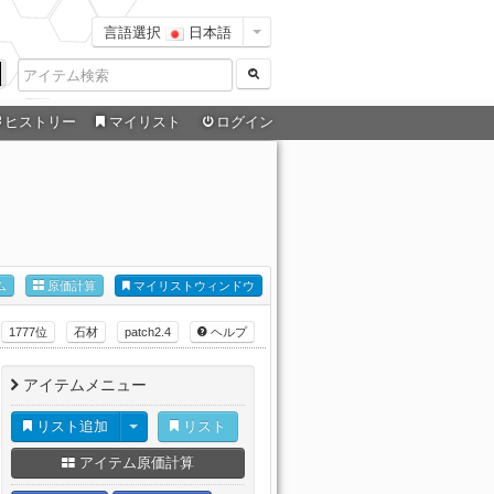
言語選択
日本語
ヒストリー
マイリスト
ログイン
ム
原価計算
マイリストウィンドウ
1777位
石材
patch2.4
ヘルプ
アイテムメニュー
リスト追加
リスト
アイテム原価計算