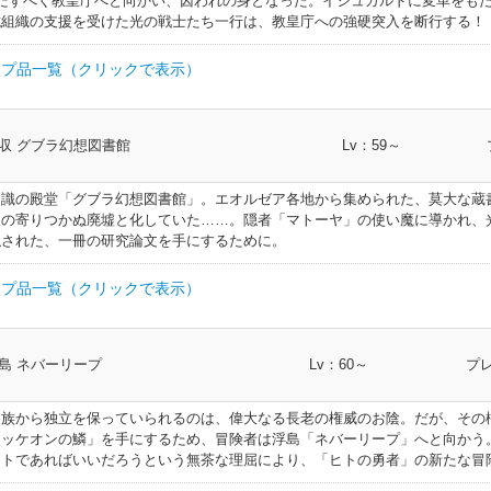
だすべく教皇庁へと向かい、囚われの身となった。イシュガルドに変革をも
帯防具
130
帯防具
136
槍術士 竜騎士
ー
抗組織の支援を受けた光の戦士たち一行は、教皇庁への強硬突入を断行する！
クロスベ
ブーツ
足防具
120
弓術士 吟遊詩人 機工士 踊り子 ヴァイパー
帯防具
130
幻術士 白魔道士 学者 占星術師 賢者
帯防具
136
格闘士 モンク 侍
プ品一覧（クリックで表示）
イダーブー
ロスベル
足防具
120
双剣士 忍者 ヴァイパー
足防具
130
剣術士 斧術士 ナイト 戦士 暗黒騎士 ガンブレイカー
帯防具
136
弓術士 吟遊詩人 機工士 踊り子 ヴァイパー
部類
I.L
クラス
収 グブラ幻想図書館
Lv：59～
アンサイブ
呪術士 巴術士 黒魔道士 召喚士 赤魔道士 青
足防具
120
足防具
130
槍術士 竜騎士
スベルト
帯防具
136
双剣士 忍者 ヴァイパー
トマンサー
帯防具
142
剣術士 斧術士 ナイト 戦士 暗黒騎士 ガンブレイカー
識の殿堂「グブラ幻想図書館」。エオルゼア各地から集められた、莫大な蔵書
ンサイブー
呪術士 巴術士 黒魔道士 召喚士 赤魔道士 青魔道
足防具
120
幻術士 白魔道士 学者 占星術師 賢者
足防具
130
格闘士 モンク 侍
人の寄りつかぬ廃墟と化していた……。隠者「マトーヤ」の使い魔に導かれ、
ッシュ
帯防具
136
帯防具
142
槍術士 竜騎士
トマンサー
隠された、一冊の研究論文を手にするために。
レスレット
腕輪
120
全クラス
足防具
130
弓術士 吟遊詩人 機工士 踊り子 ヴァイパー
シュ
帯防具
136
幻術士 白魔道士 学者 占星術師 賢者
帯防具
142
格闘士 モンク 侍
プ品一覧（クリックで表示）
ィックブレ
ーグリー
腕輪
120
全クラス
足防具
130
双剣士 忍者 ヴァイパー
足防具
136
剣術士 斧術士 ナイト 戦士 暗黒騎士 ガンブレ
帯防具
142
弓術士 吟遊詩人 機工士 踊り子 ヴァイパー
部類
I.L
クラス
島 ネバーリープ
Lv：60～
プレ
イダーブレ
呪術士 巴術士 黒魔道士 召喚士 赤魔道士 青魔道士 
腕輪
120
全クラス
足防具
130
リーヴ
足防具
136
槍術士 竜騎士
帯防具
142
双剣士 忍者 ヴァイパー
ー
ルト
帯防具
148
剣術士 斧術士 ナイト 戦士 暗黒騎士 ガンブレ
ド族から独立を保っていられるのは、偉大なる長老の権威のお陰。だが、その
アンブレス
サイブー
腕輪
120
全クラス
呪術士 巴術士 黒魔道士 召喚士 赤魔道士 青魔道士 ピクト
足防具
130
幻術士 白魔道士 学者 占星術師 賢者
足防具
136
格闘士 モンク 侍
ウッケオンの鱗」を手にするため、冒険者は浮島「ネバーリープ」へと向かう
帯防具
142
ーベルト
帯防具
148
槍術士 竜騎士
サー
ヒトであればいいだろうという無茶な理屈により、「ヒトの勇者」の新たな冒
ンブレスレ
腕輪
120
全クラス
腕輪
130
全クラス
ストベル