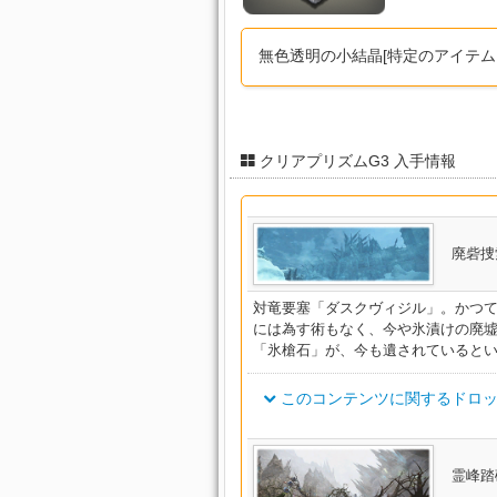
無色透明の小結晶[特定のアイテム
クリアプリズムG3 入手情報
廃砦捜
対竜要塞「ダスクヴィジル」。かつ
には為す術もなく、今や氷漬けの廃
「氷槍石」が、今も遺されていると
このコンテンツに関するドロッ
アイテム名
霊峰踏