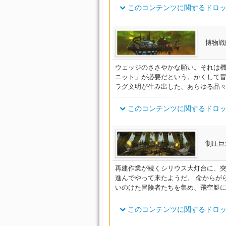
オーソドックス・レンジャーサ
ット
プリーストコルセット
このコンテンツに関するドロッ
ト
イシュガルディアン・ナイトリ
ウォードウォリアー・バングル
オーソドックス・スカウトサイ
インクイジターソルレット
シャーレアン・ハンターベルト
アイテム名
イシュガルディアン・モナステ
博物戦
オーソドックス・キャスタージ
ウォードハンター・バングル
グ
ヴァレリアンテラーナイト・プ
オスティアリーソルレット
シャーレアン・エージェントベ
ーツ
ト
イシュガルディアン・アウトラ
ウェッジのささやかな願い。それは
オーソドックス・ヒーラージャ
ドルイドウィッチ・バングル
グ
フライヤージャックブーツ
ニット」が必要だという。かくして
シャーレアン・フィロソファー
ツ
ヴァレリアンドラグーン・プレ
ラグ文明が生み出した、あらゆる品々
オーソドックス・ディフェンダ
イシュガルディアン・ヒストリ
ドルイドヒーラー・バングル
オーディタージャックブーツ
シャーレアン・プロフェッサー
レット
ヴァレリアンスマグラー・クロ
このコンテンツに関するドロッ
オーソドックス・アタッカーブ
イシュガルディアン・チャプレ
ウォードレイダー・リング
ヴィカージャックブーツ
シャーレアン・ガーディアンブ
ト
ヴァレリアンガンナー・クロス
アイテム名
制圧巨塔
オーソドックス・レンジャーブ
イシュガルディアン・ナイトヘ
ウォードウォリアー・リング
エクソシストサイブーツ
ヴァレリアンテラーナイト・プ
シャーレアン・パスファインダ
ト
ヴァレリアンローグ・クロスベ
ベルト
再建作業が続くシリウス大灯台に、
オーソドックス・キャスターブ
イシュガルディアン・バナレッ
ウォードハンター・リング
シャーレアン・パンクラティア
プリーストサイブーツ
ヴァレリアンドラグーン・プレ
進んでやって来たようだ。 命からが
ト
ヴァレリアンウィザード・サッ
ツ
ルト
いのけた冒険者たちを集め、飛空艇
イシュガルディアン・モナステ
ドルイドウィッチ・リング
オーソドックス・ヒーラーブレ
ップ
インクイジターブレスレット
ヴァレリアンスマグラー・クロ
シャーレアン・ハンターブーツ
ヴァレリアンシャーマン・サッ
このコンテンツに関するドロッ
ト
イシュガルディアン・ボウマン
ドルイドヒーラー・リング
オーソドックス・ディフェンダ
フライヤーブレスレット