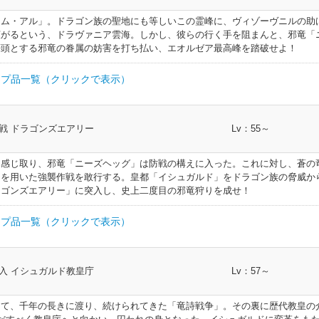
セット
帯防具
120
剣術士 斧術士 ナイト 戦士 暗黒騎士 ガンブ
ーム・アル」。ドラゴン族の聖地にも等しいこの霊峰に、ヴィゾーヴニルの助
広がるという、ドラヴァニア雲海。しかし、彼らの行く手を阻まんと、邪竜「
トタセット
帯防具
120
槍術士 竜騎士
筆頭とする邪竜の眷属の妨害を打ち払い、エオルゼア最高峰を踏破せよ！
ィックリン
帯防具
120
格闘士 モンク 侍
プ品一覧（クリックで表示）
リングベル
帯防具
120
弓術士 吟遊詩人 機工士 踊り子 ヴァイパー
部類
I.L
クラス
戦 ドラゴンズエアリー
Lv：55～
イダーリン
帯防具
120
双剣士 忍者 ヴァイパー
帯防具
130
剣術士 斧術士 ナイト 戦士 暗黒騎士 ガンブレイカー
を感じ取り、邪竜「ニーズヘッグ」は防戦の構えに入った。これに対し、蒼の
アンコルセ
呪術士 巴術士 黒魔道士 召喚士 赤魔道士 青
」を用いた強襲作戦を敢行する。皇都「イシュガルド」をドラゴン族の脅威か
帯防具
120
帯防具
130
槍術士 竜騎士
トマンサー
ラゴンズエアリー」に突入し、史上二度目の邪竜狩りを成せ！
ンコルセッ
帯防具
120
幻術士 白魔道士 学者 占星術師 賢者
帯防具
130
格闘士 モンク 侍
プ品一覧（クリックで表示）
バトン
足防具
120
剣術士 斧術士 ナイト 戦士 暗黒騎士 ガンブ
帯防具
130
弓術士 吟遊詩人 機工士 踊り子 ヴァイパー
部類
I.L
クラス
入 イシュガルド教皇庁
Lv：57～
ープレー
トサバトン
足防具
120
槍術士 竜騎士
帯防具
130
双剣士 忍者 ヴァイパー
帯防具
136
剣術士 斧術士 ナイト 戦士 暗黒騎士 ガンブレ
して、千年の長きに渡り、続けられてきた「竜詩戦争」。その裏に歴代教皇の
ィックブー
呪術士 巴術士 黒魔道士 召喚士 赤魔道士 青魔道士 
レートベ
足防具
120
格闘士 モンク 侍