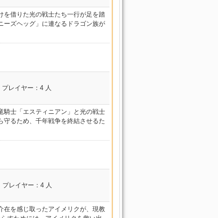
レイカー
ジル
けを借りた光の戦士たち一行が足を踏
廃砦捜索 ダスクヴィ
ニーズヘッグ」に連なるドラゴン族が
ジル
廃砦捜索 ダスクヴィ
ジル
廃砦捜索 ダスクヴィ
ジル
コンテンツ名
プレイヤー：4 人
廃砦捜索 ダスクヴィ
霊峰踏破 ソーム・ア
ジル
ル
竜騎士「エスティニアン」と光の戦士
魔道士 ピク
廃砦捜索 ダスクヴィ
霊峰踏破 ソーム・ア
ら守るため、千年戦争を終結させるた
ジル
ル
廃砦捜索 ダスクヴィ
霊峰踏破 ソーム・ア
ジル
ル
廃砦捜索 ダスクヴィ
霊峰踏破 ソーム・ア
レイカー
ジル
ル
コンテンツ名
プレイヤー：4 人
廃砦捜索 ダスクヴィ
霊峰踏破 ソーム・ア
邪竜血戦 ドラゴンズエ
イカー
ジル
ル
アリー
介在を感じ取ったアイメリクが、現教
廃砦捜索 ダスクヴィ
ピクトマンサ
霊峰踏破 ソーム・ア
邪竜血戦 ドラゴンズエ