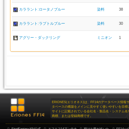
カララント:ロータノブルー
染料
38
カララント:ラプトルブルー
染料
30
アグリー・ダックリング
ミニオン
1
ERIONES(エリオネス)は、FF14のデータベース情
タベースの構築をメインに見やすく使いやすいを目標
サイトに記載されている会社名・製品名・システム名
商標、または登録商標です。
FinalFantasyXIV公式
エフエフ14アンテナ
猫はお腹がすいた
FF14