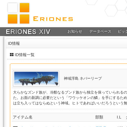
お知らせ
データベース
ピッ
ID情報
ID情報一覧
神域浮島 ネバーリープ
大らかなズンド族が、冷酷なるブンド族から独立を保っていられる
た。お面の新調に必要だという「ワウッケオンの鱗」を手にするた
は立ち入ってはならぬという神域。ヒトであればいいだろうという
アイテム名
部類
I.L