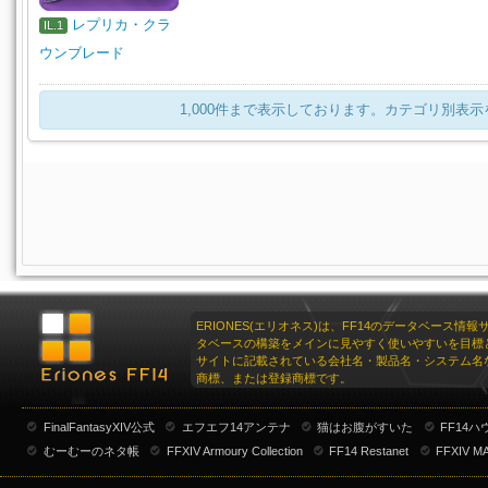
レプリカ・クラ
IL.1
ウンブレード
1,000件まで表示しております。カテゴリ別表
ERIONES(エリオネス)は、FF14のデータベース情
タベースの構築をメインに見やすく使いやすいを目標
サイトに記載されている会社名・製品名・システム名
商標、または登録商標です。
FinalFantasyXIV公式
エフエフ14アンテナ
猫はお腹がすいた
FF14
むーむーのネタ帳
FFXIV Armoury Collection
FF14 Restanet
FFXIV M