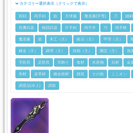
カテゴリー選択表示（クリックで表示）
クラス
双剣
両手剣
銃
天球儀
魔道書(学専)
刀
細剣
ジョブ
投擲武器
格闘武器
片手剣
両手斧
弓
両手槍
魔道書
盾
木工（主）
鍛冶（主）
甲冑（主）
錬金（主）
調理（主）
採掘（主）
園芸（主）
漁
手防具
足防具
耳飾り
食材
水産物
石材
金
布材
皮革材
錬金術材
雑貨
その他
ミニオン
調度品(卓上)
譜面