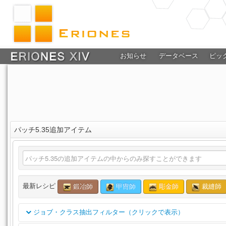
お知らせ
データベース
ピッ
パッチ5.35追加アイテム
最新レシピ
鍛冶師
甲冑師
彫金師
裁縫師
ジョブ・クラス抽出フィルター（クリックで表示）