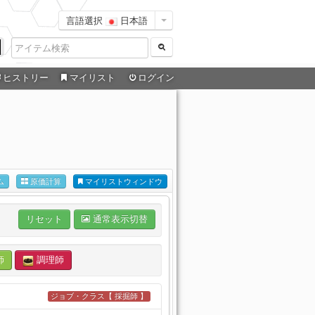
言語選択
日本語
ヒストリー
マイリスト
ログイン
ム
原価計算
マイリストウィンドウ
リセット
通常表示切替
師
調理師
ジョブ・クラス【 採掘師 】