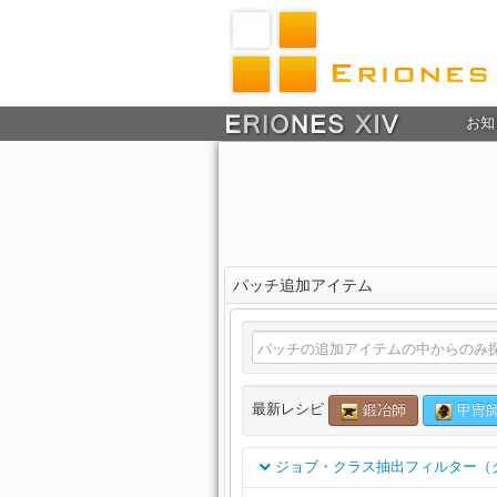
お知
パッチ追加アイテム
最新レシピ
鍛冶師
甲冑
ジョブ・クラス抽出フィルター（