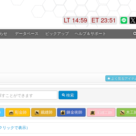
LT 14:59
ET 23:51
らせ
データベース
ピックアップ
ヘルプ＆サポート
よく見るアイテ
検索
師
彫金師
裁縫師
錬金術師
革細工師
木工
クリックで表示）