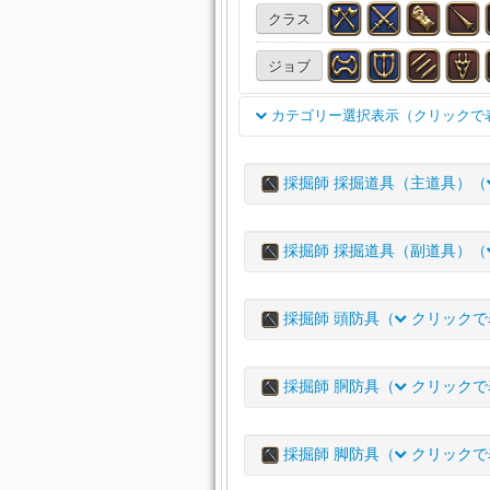
クラス
ジョブ
カテゴリー選択表示（クリックで
双剣
魔道書(学専)
格闘武器
採掘師 採掘道具（主道具）（
両手呪具
片手幻具
両手幻
アイテム名
鍛冶（副）
甲冑（主）
甲
採掘師 採掘道具（副道具）（
ゴールデンサム・ピック
裁縫（副）
錬金（主）
錬
アイテム名
スターテック・ピック
採掘師 頭防具（
クリックで
園芸（副）
漁道具（主）
ゴールデンサム・モール
エバーシーク・ピック
首飾り
耳飾り
腕輪
指
アイテム名
スターテック・モール
イノベーター・ピック
採掘師 胴防具（
クリックで
スターテック・ギャザラー
石材
エバーシーク・モール
金属材
木材
布材
マインライズ・ピック
アイテム名
ピーコック・ギャザラーフ
イノベーター・モール
採掘師 脚防具（
クリックで
カザナル・ピック
触媒
雑貨
ソウルクリスタ
スターテック・ギャザラー
エバーシーク・ギャザラー
カザナル・モール
ゴールドチタン・ピック