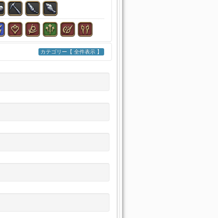
カテゴリー【 全件表示 】
裁縫（主）
芸（主）