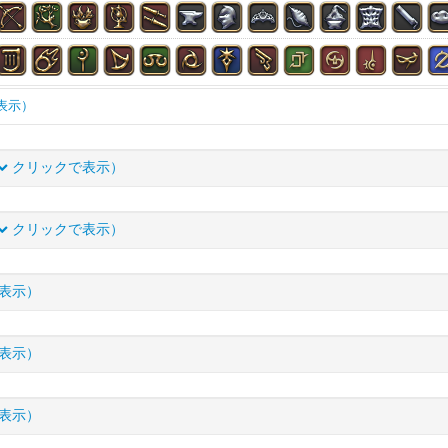
表示）
片手剣
両手斧
弓
両手槍
片手呪具
クリックで表示）
具
魔道書
盾
木工（主）
木工（副）
鍛冶（主）
I.L
詳細
冑（副）
彫金（主）
彫金（副）
革細工（主）
革細工（副）
クリックで表示）
750
VIT
+331
獲得力
+1691
金（副）
調理（主）
調理（副）
採掘（主）
採掘（副）
園
I.L
詳細
750
VIT
+331
獲得力
+1691
表示）
頭防具
胴防具
脚防具
手防具
足防具
帯防具
750
獲得力
+966
720
VIT
+273
獲得力
+1584
輪
薬品
食材
調理品
水産物
I.L
詳細
750
獲得力
+966
表示）
720
VIT
+273
獲得力
+1584
ゴーグル
750
VIT
+156
皮革材
錬金術材
染料
部品
720
獲得力
+905
700
VIT
+239
獲得力
+1513
I.L
詳細
ード
750
VIT
+156
表示）
720
獲得力
+905
690
VIT
+224
獲得力
+1477
ル
その他
ミニオン
デミマテリア
外装(塀)
内装(内壁)
コート
750
VIT
+248
獲得力
+966
GP
+9
ゴーグル
720
VIT
+129
690
獲得力
+844