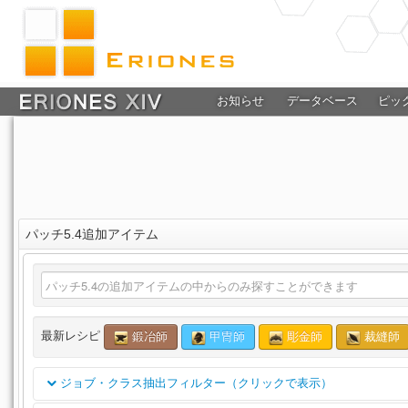
お知らせ
データベース
ピッ
パッチ5.4追加アイテム
最新レシピ
鍛冶師
甲冑師
彫金師
裁縫師
ジョブ・クラス抽出フィルター（クリックで表示）