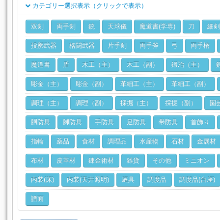
カテゴリー選択表示（クリックで表示）
クラス
双剣
両手剣
銃
天球儀
魔道書(学専)
刀
細剣
ジョブ
投擲武器
格闘武器
片手剣
両手斧
弓
両手槍
魔道書
盾
木工（主）
木工（副）
鍛冶（主）
彫金（主）
彫金（副）
革細工（主）
革細工（副）
調理（主）
調理（副）
採掘（主）
採掘（副）
園
胴防具
脚防具
手防具
足防具
帯防具
首飾り
指輪
薬品
食材
調理品
水産物
石材
金属材
布材
皮革材
錬金術材
雑貨
その他
ミニオン
内装(床)
内装(天井照明)
庭具
調度品
調度品(台座)
譜面