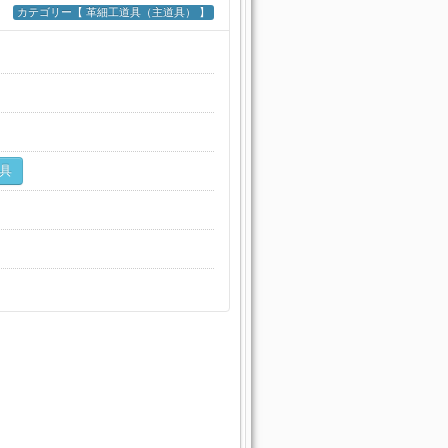
カテゴリー【 革細工道具（主道具） 】
具