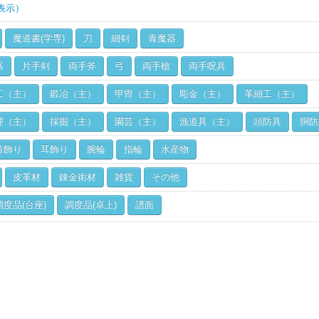
表示）
魔道書(学専)
刀
細剣
青魔器
器
片手剣
両手斧
弓
両手槍
両手呪具
工（主）
鍛冶（主）
甲冑（主）
彫金（主）
革細工（主）
理（主）
採掘（主）
園芸（主）
漁道具（主）
頭防具
胴防
首飾り
耳飾り
腕輪
指輪
水産物
皮革材
錬金術材
雑貨
その他
調度品(台座)
調度品(卓上)
譜面