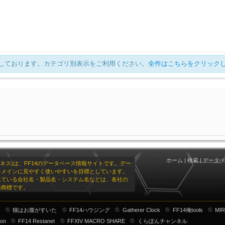
表示しております。カテゴリ別表示をご利用ください。
全件はこちらをクリック
ホーム
|
検索
|
データベ
リオネス)は、FF14のデータベース情報サイトです。デー
をメインに見やすく使いやすいを目標としています。
れている会社名・製品名・システム名などは、各社の
録商標です。
ナ
猫はお腹がすいた
FF14ハウジング
Gatherer Clock
FF14俺tools
MIR
ion
FF14 Restanet
FFXIV MACRO SHARE
くらぽんチャンネル