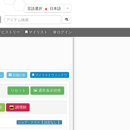
言語選択
日本語
ヒストリー
マイリスト
ログイン
ム
原価計算
マイリストウィンドウ
リセット
通常表示切替
師
調理師
ジョブ・クラス【 設定なし 】