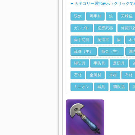
カテゴリー選択表示（クリックで
クラス
双剣
両手剣
銃
天球儀
ジョブ
ガンブレ
投擲武器
格闘武
両手幻具
魔道書
盾
木
裁縫（主）
錬金（主）
調
脚防具
手防具
足防具
石材
金属材
木材
布材
ミニオン
庭具
調度品