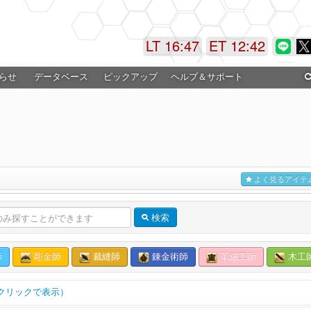
LT 16:47
ET 12:42
らせ
データベース
ピックアップ
ヘルプ＆サポート
よく見るアイテ
検索
師
彫金師
裁縫師
錬金術師
革細工師
木工
クリックで表示）