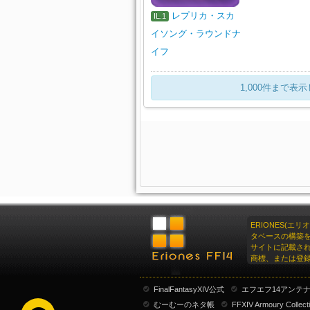
レプリカ・スカ
IL.1
イソング・ラウンドナ
イフ
1,000件まで
ERIONES(エ
タベースの構築
サイトに記載さ
商標、または登
FinalFantasyXIV公式
エフエフ14アンテ
むーむーのネタ帳
FFXIV Armoury Collect