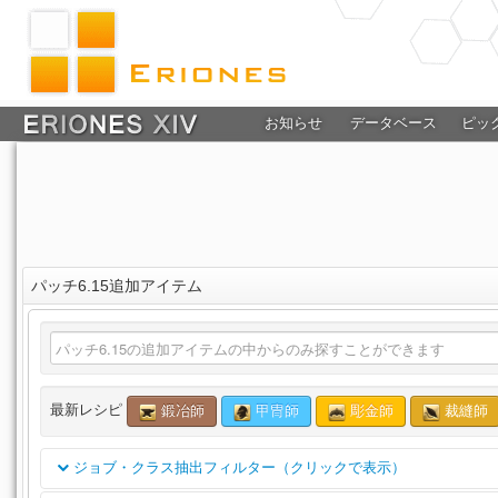
お知らせ
データベース
ピッ
パッチ6.15追加アイテム
最新レシピ
鍛冶師
甲冑師
彫金師
裁縫師
ジョブ・クラス抽出フィルター（クリックで表示）