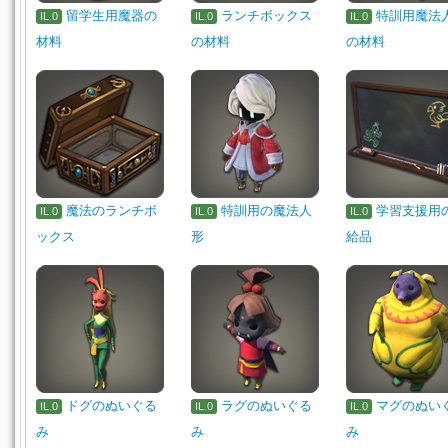
留学生用魔器の
ランチボックス
特訓用魔法
IL.0
IL.0
IL.0
材料
の材料
の材料
魔法のランチボ
特訓用の魔法人
学習支援用
IL.0
IL.0
IL.0
ックス
形
給品
ドグのぬいぐる
ラグのぬいぐる
マグのぬい
IL.0
IL.0
IL.0
み
み
み