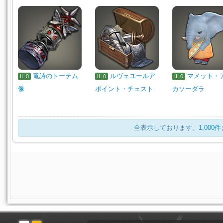
竜詩のトーテム
ルヴェユールア
マメット・
IL.0
IL.0
IL.0
像
ポイント・チェスト
カソーダラ
全表示しております。
1,00