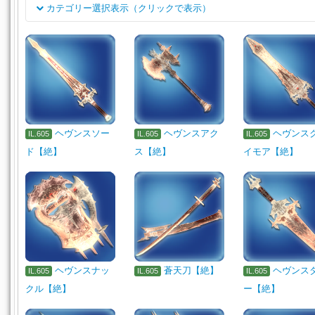
カテゴリー選択表示（クリックで表示）
クラス
双剣
両手剣
銃
天球儀
魔道書(学専)
刀
細剣
ジョブ
投擲武器
賢具
両手鎌
格闘武器
片手剣
両手斧
両手呪具
両手幻具
魔道書
盾
頭防具
胴防具
足防具
水産物
雑貨
その他
ミニオン
庭具
ヘヴンスソー
ヘヴンスアク
ヘヴンス
IL.605
IL.605
IL.605
調度品(壁掛)
譜面
ド【絶】
ス【絶】
イモア【絶】
ヘヴンスナッ
蒼天刀【絶】
ヘヴンス
IL.605
IL.605
IL.605
クル【絶】
ー【絶】