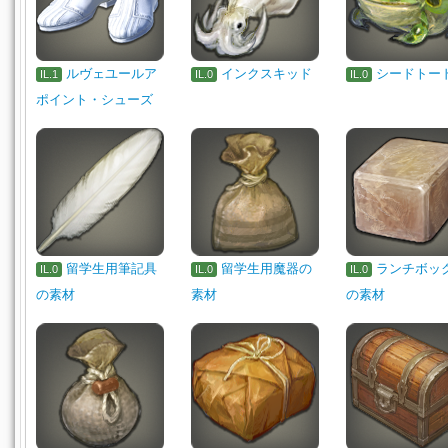
ルヴェユールア
インクスキッド
シードトー
IL.1
IL.0
IL.0
ポイント・シューズ
留学生用筆記具
留学生用魔器の
ランチボッ
IL.0
IL.0
IL.0
の素材
素材
の素材