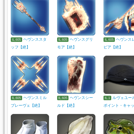
ヘヴンススタ
ヘヴンスグリ
ヘヴンス
IL.605
IL.605
IL.605
ッフ【絶】
モア【絶】
ピア【絶】
ヘヴンスミル
ヘヴンスシー
ルヴェユー
IL.605
IL.605
IL.1
プレーヴェ【絶】
ルド【絶】
ポイント・キャ