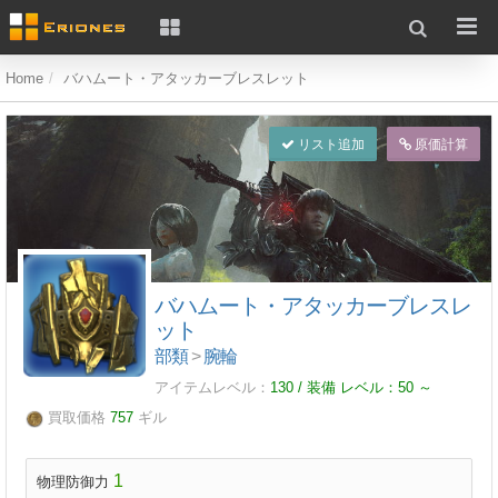
Home
バハムート・アタッカーブレスレット
リスト追加
原価計算
バハムート・アタッカーブレスレ
ット
部類
>
腕輪
アイテムレベル：
130 / 装備 レベル：
50
～
買取価格
757
ギル
1
物理防御力