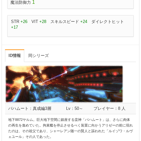
1
魔法防御力
STR
+26
VIT
+28
スキルスピード
+24
ダイレクトヒット
+17
ID情報
同シリーズ
バハムート：真成編3層
Lv：50～
プレイヤー：8 人
地下8872ヤルム。巨大地下空間に鎮座する蛮神「バハムート」は、さらに肉体
の再生を進めていた。拘束艦を停止させるべく装置に向かうアリゼーの前に現れ
たのは、その祖父であり、シャーレアン随一の賢人と謳われた「ルイゾワ・ルヴ
ェユール」その人であった。