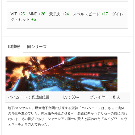
VIT
+25
MND
+26
意思力
+24
スペルスピード
+17
ダイレ
クトヒット
+5
ID情報
同シリーズ
バハムート：真成編3層
Lv：50～
プレイヤー：8 人
地下8872ヤルム。巨大地下空間に鎮座する蛮神「バハムート」は、さらに肉体
の再生を進めていた。拘束艦を停止させるべく装置に向かうアリゼーの前に現れ
たのは、その祖父であり、シャーレアン随一の賢人と謳われた「ルイゾワ・ルヴ
ェユール」その人であった。