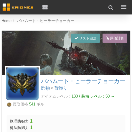
Home
バハムート・ヒーラーチョーカー
リスト追加
原価計算
バハムート・ヒーラーチョーカー
部類
>
首飾り
アイテムレベル：
130 / 装備 レベル：
50
～
買取価格
541
ギル
1
物理防御力
1
魔法防御力