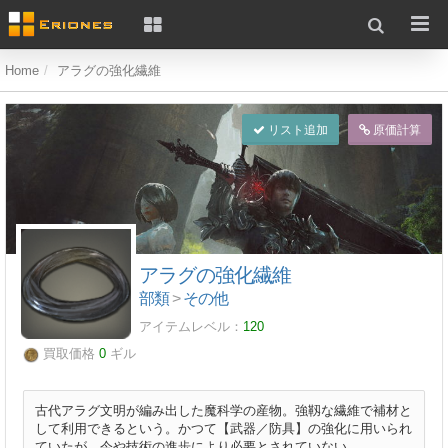
Home
アラグの強化繊維
リスト追加
原価計算
アラグの強化繊維
部類
>
その他
アイテムレベル：
120
買取価格
0
ギル
古代アラグ文明が編み出した魔科学の産物。強靱な繊維で補材と
して利用できるという。かつて【武器／防具】の強化に用いられ
ていたが、今や技術の進歩により必要とされていない