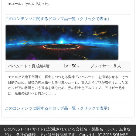
ェユール」その人であった。
このコンテンツに関するドロップ品一覧（クリックで表示）
バハムート：真成編4層
Lv：50～
プレイヤー：8 人
エオルゼア地下空間で、再生しつつある蛮神「バハムート」を消滅させる。その
目的のため、最後の拘束艦へと降り立った一行。賢人ルイゾワが成そうとしたエ
オルゼアの救済という遺志を継ぐため、光の戦士とアルフィノ、アリゼー兄妹
は、最後の戦いへと向かう……。
このコンテンツに関するドロップ品一覧（クリックで表示）
ERIONES FF14 / サイトに記載されている会社名・製品名・システム名な
どは、各社の商標、または登録商標です。Copyright (C) 2023 SQUARE