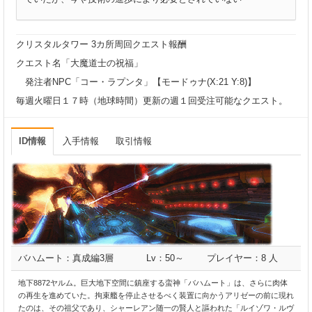
クリスタルタワー 3カ所周回クエスト報酬
クエスト名「大魔道士の祝福」
発注者NPC「コー・ラプンタ」【モードゥナ(X:21 Y:8)】
毎週火曜日１７時（地球時間）更新の週１回受注可能なクエスト。
ID情報
入手情報
取引情報
バハムート：真成編3層
Lv：50～
プレイヤー：8 人
地下8872ヤルム。巨大地下空間に鎮座する蛮神「バハムート」は、さらに肉体
の再生を進めていた。拘束艦を停止させるべく装置に向かうアリゼーの前に現れ
たのは、その祖父であり、シャーレアン随一の賢人と謳われた「ルイゾワ・ルヴ