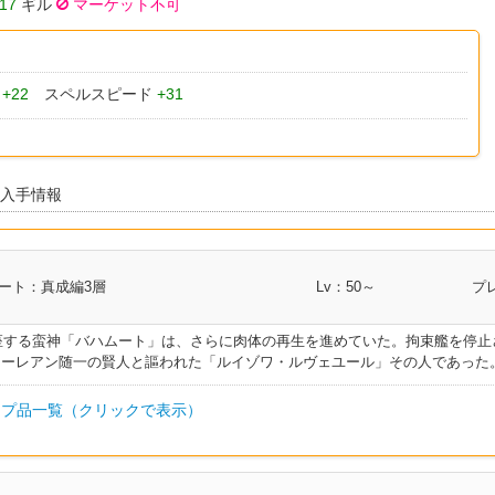
17
ギル
マーケット不可
ル
+22
スペルスピード
+31
 入手情報
ート：真成編3層
Lv：50～
プ
鎮座する蛮神「バハムート」は、さらに肉体の再生を進めていた。拘束艦を停
ャーレアン随一の賢人と謳われた「ルイゾワ・ルヴェユール」その人であった
プ品一覧（クリックで表示）
部類
I.L
クラス