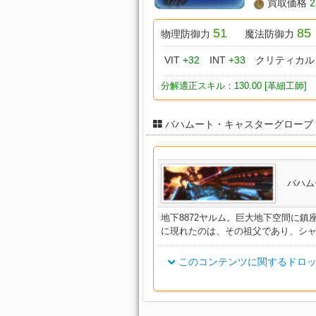
買取価格
2
51
85
物理防御力
魔法防御力
VIT
+32
INT
+33
クリティカ
分解適正スキル：130.00 [革細工師]
バハムート・キャスターグローブ
バハム
地下8872ヤルム。巨大地下空間に
に現れたのは、その祖父であり、シ
このコンテンツに関するドロッ
アイテム名