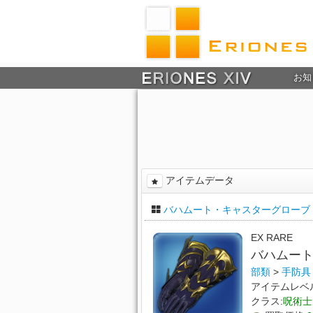
お知
アイテムデータ
バハムート・キャスターグローブ
EX RARE
バハムー
部類
>
手防具
アイテムレベ
クラス:
呪術士