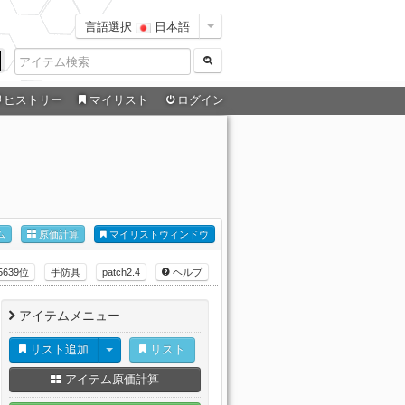
言語選択
日本語
ヒストリー
マイリスト
ログイン
ム
原価計算
マイリストウィンドウ
5639位
手防具
patch2.4
ヘルプ
アイテムメニュー
リスト追加
リスト
アイテム原価計算