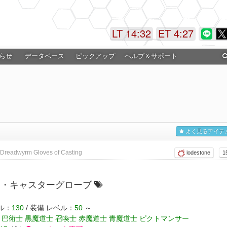
LT 14:32
ET 4:27
らせ
データベース
ピックアップ
ヘルプ＆サポート
よく見るアイテ
Dreadwyrm Gloves of Casting
lodestone
1
ト・キャスターグローブ
ル：
130
/ 装備 レベル：
50
～
 巴術士 黒魔道士 召喚士 赤魔道士 青魔道士 ピクトマンサー