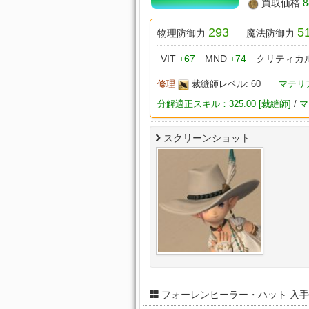
買取価格
8
293
5
物理防御力
魔法防御力
VIT
+67
MND
+74
クリティカ
修理
裁縫師レベル: 60
マテリ
分解適正スキル：325.00 [裁縫師]
/
マ
スクリーンショット
フォーレンヒーラー・ハット 入