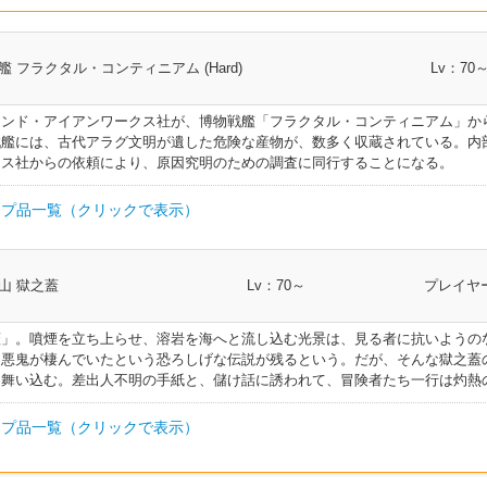
艦 フラクタル・コンティニアム (Hard)
Lv：70
ロンド・アイアンワークス社が、博物戦艦「フラクタル・コンティニアム」か
戦艦には、古代アラグ文明が遺した危険な産物が、数多く収蔵されている。内
クス社からの依頼により、原因究明のための調査に同行することになる。
プ品一覧（クリックで表示）
部類
I.L
クラス
山 獄之蓋
Lv：70～
プレイヤー
剣術士 斧術士 ナイト 戦士 暗黒騎士 ガンブレイカ
ルト
帯防具
325
ー
蓋」。噴煙を立ち上らせ、溶岩を海へと流し込む光景は、見る者に抗いようの
う悪鬼が棲んでいたという恐ろしげな伝説が残るという。だが、そんな獄之蓋
帯防具
325
槍術士 竜騎士
て舞い込む。差出人不明の手紙と、儲け話に誘われて、冒険者たち一行は灼熱
ト
帯防具
325
格闘士 モンク 侍
プ品一覧（クリックで表示）
帯防具
325
双剣士 忍者 ヴァイパー