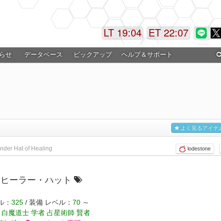
LT 19:04
ET 22:07
らせ
データベース
ピックアップ
ヘルプ＆サポート
よく見るアイテ
nder Hat of Healing
lodestone
ンヒーラー・ハット
ル：
325
/ 装備 レベル：
70
～
 白魔道士 学者 占星術師 賢者