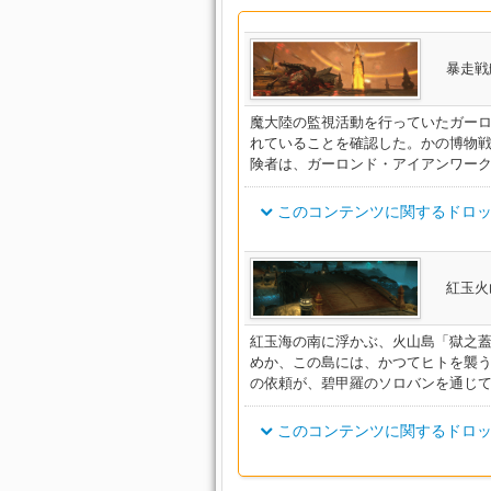
暴走戦
魔大陸の監視活動を行っていたガー
れていることを確認した。かの博物
険者は、ガーロンド・アイアンワー
このコンテンツに関するドロッ
アイテム名
紅玉火
フォーレンディフェンダー・ベ
紅玉海の南に浮かぶ、火山島「獄之
めか、この島には、かつてヒトを襲
フォーレンスレイヤー・ベルト
の依頼が、碧甲羅のソロバンを通じ
フォーレンストライカー・ベル
このコンテンツに関するドロッ
フォーレンスカウト・ベルト