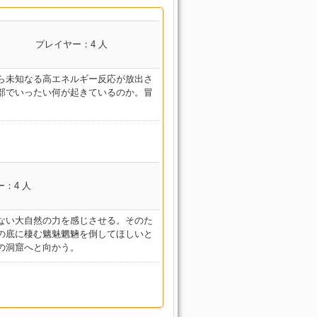
～
プレイヤー：4 人
ら未知なる高エネルギー反応が放出さ
部でいったい何が起きているのか。冒
コンテンツ名
：4 人
暴走戦艦 フラクタル・コンティニ
アム (Hard)
ない大自然の力を感じさせる。そのた
暴走戦艦 フラクタル・コンティニ
の底に棲む魑魅魍魎を倒してほしいと
アム (Hard)
の洞窟へと向かう。
暴走戦艦 フラクタル・コンティニ
アム (Hard)
暴走戦艦 フラクタル・コンティニ
アム (Hard)