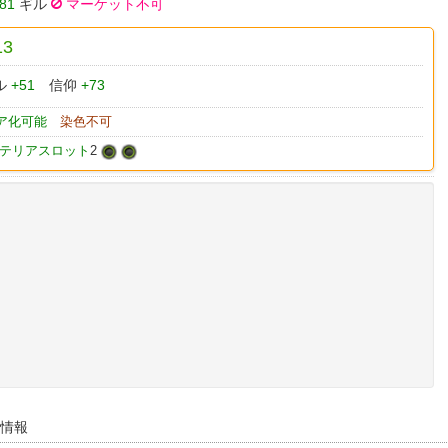
81
ギル
マーケット不可
13
ル
+51
信仰
+73
ア化可能
染色不可
テリアスロット
2
手情報