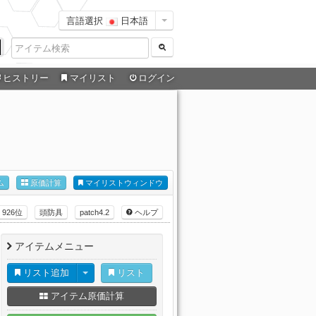
言語選択
日本語
ヒストリー
マイリスト
ログイン
ム
原価計算
マイリストウィンドウ
926位
頭防具
patch4.2
ヘルプ
アイテムメニュー
リスト追加
リスト
アイテム原価計算