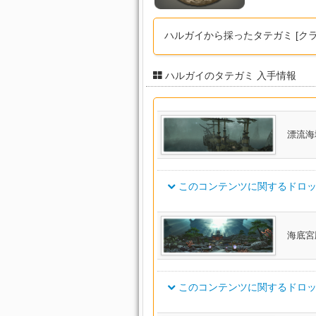
ハルガイから採ったタテガミ [ク
ハルガイのタテガミ 入手情報
漂流海
このコンテンツに関するドロッ
アイテム名
海底宮
ゴーストバーク・ディフェンダ
このコンテンツに関するドロッ
ゴーストバーク・スレイヤーベ