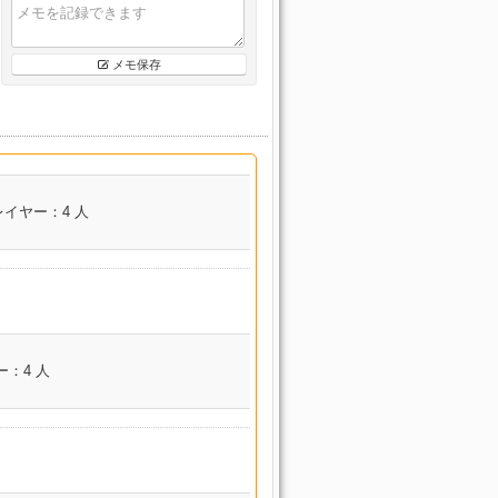
メモ保存
レイヤー：4 人
コンテンツ名
：4 人
漂流海域 セイレー
イカー
ン海
漂流海域 セイレー
ン海