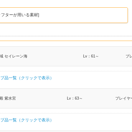
ラフターが用いる素材]
域 セイレーン海
Lv：61～
プ
プ品一覧（クリックで表示）
部類
I.L
クラス
殿 紫水宮
Lv：63～
プレイヤー
ーベルト
帯防具
260
剣術士 斧術士 ナイト 戦士 暗黒騎士 ガンブレ
プ品一覧（クリックで表示）
ルト
帯防具
260
槍術士 竜騎士