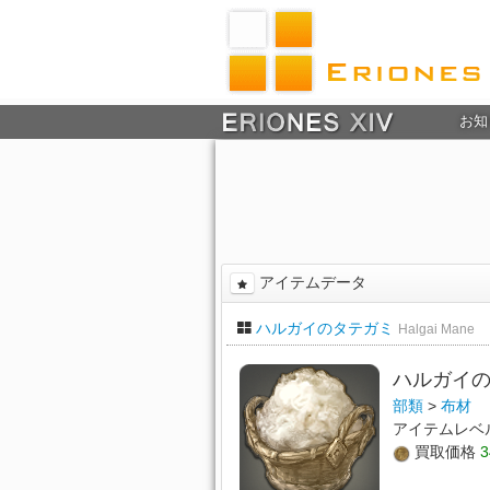
お知
アイテムデータ
ハルガイのタテガミ
Halgai Mane
ハルガイ
部類
>
布材
アイテムレベ
買取価格
3