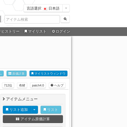
言語選択
日本語
ヒストリー
マイリスト
ログイン
ム
原価計算
マイリストウィンドウ
712位
布材
patch4.0
ヘルプ
アイテムメニュー
リスト追加
リスト
アイテム原価計算