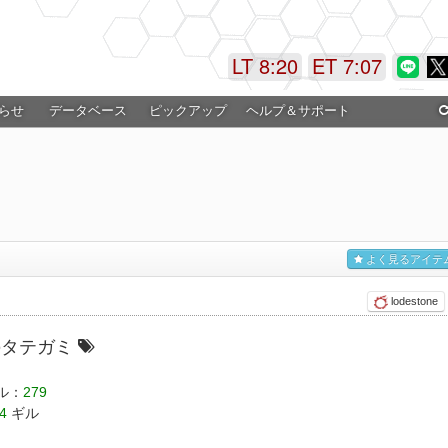
LT 8:20
ET 7:07
らせ
データベース
ピックアップ
ヘルプ＆サポート
よく見るアイテ
lodestone
のタテガミ
ル：
279
4
ギル