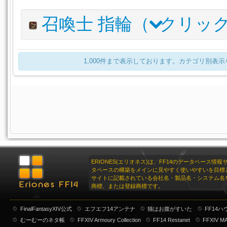
ソピステスローブ
533
1
レムナント・キャスターイヤリング
マヌシャ・キャスターガントレット
560
VI
520
キティセオス・キャスターチョーカー
ソピステスポデア
542
V
1
アイテム名
インペリアル・キャスターブーツ
I.L
530
V
召喚士 指輪（
クリッ
アーテリス・キャスターイヤリング
ダークヘンプ・キャスターフィンガレスグローブ
548
VI
515
アイアンウッド・キャスターチョーカー
539
ムーンワード・キャスターブレスレット
マウンテンチキン・キャスターサイブーツ
570
V
525
スタークォーツ・キャスターイヤリング
ヴィエラアームガード
545
5
パーラカ・キャスターチョーカー
536
V
レムナント・キャスターブレスレット
マヌシャ・キャスターグリーヴ
560
V
520
V
キティセオス・キャスターイヤリング
542
VI
アイテム名
フリギアン・キャスターチョーカー
I.L
詳細
533
1,000件まで表示しております。カテゴリ別表
アーテリス・キャスターブレスレット
ガジャ・キャスターブーツ
548
V
515
ブルージルコン・キャスターイヤリング
539
ムーンワード・キャスターリング
インペリアル・キャスターチョーカー
570
VIT
+
530
V
スタークォーツ・キャスターリストバンド
ヴィエラソルレット
545
5
パーラカ・キャスターイヤリング
536
VI
レムナント・キャスターリング
ピューター・キャスターチョーカー
560
VIT
+
525
キティセオス・キャスターブレスレット
ソピステスヒュポデーマ
542
V
1
フリギアン・キャスターイヤーカフ
533
アーテリス・キャスターリング
マヌシャ・キャスターチョーカー
548
VIT
+
520
V
ブルージルコン・キャスターブレスレット
539
インペリアル・キャスターイヤリング
530
VI
スタークォーツ・キャスターリング
アメトリン・キャスターチョーカー
545
VI
515
パーラカ・キャスターブレスレット
536
V
パーム・キャスターイヤーカフ
525
キティセオス・キャスターリング
542
VIT
+
ビスマス・キャスターブレスレット
533
マヌシャ・キャスターイヤリング
520
VI
ブルージルコン・キャスターリング
539
VI
インペリアル・キャスターブレスレット
530
V
ERIONES(エリオネス)は、FF14のデータベース情
アメトリン・キャスターイヤリング
515
タベースの構築をメインに見やすく使いやすいを目標
パーラカ・キャスターリング
536
VIT
+
パーム・キャスターブレスレット
525
サイトに記載されている会社名・製品名・システム名
トリテレイアイヤリング:レッド
1
商標、または登録商標です。
ビスマス・キャスターリング
533
VI
マヌシャ・キャスターアミュレット
520
V
トリテレイアイヤリング:ブルー
1
インペリアル・キャスターリング
530
VIT
+
FinalFantasyXIV公式
エフエフ14アンテナ
猫はお腹がすいた
FF14
アメトリン・キャスターブレスレット
515
トリテレイアイヤリング:イエロー
1
むーむーのネタ帳
ピューター・キャスターリング
FFXIV Armoury Collection
FF14 Restanet
FFXIV M
525
VI