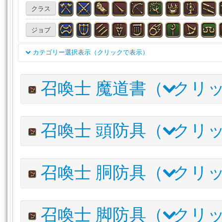
クラス
ジョブ
カテゴリー選択表示（クリックで表示）
双剣
両手剣
銃
天球儀
魔道書(学専)
刀
細剣
召喚士 魔道書（
クリッ
投擲武器
賢具
両手鎌
格闘武器
片手剣
両手斧
両手呪具
両手幻具
魔道書
盾
木工（主）
木工
アイテム名
I.L
召喚士 頭防具（
クリッ
甲冑（主）
甲冑（副）
彫金（主）
彫金（副）
革
ムーンワード・グリモア
570
V
錬金（主）
錬金（副）
調理（主）
調理（副）
採
アブラクサス
560
V
アイテム名
I.L
召喚士 胴防具（
クリッ
漁道具（主）
オピオタウロス・マジテックインデックス
釣餌
頭防具
胴防具
脚防具
手防
545
ムーンワード・キャスターヘアピン
570
キティセオス・インデックス
542
V
耳飾り
腕輪
指輪
薬品
食材
調理品
水産物
コンヴォカーホーン
560
クンビーラグリモア
539
アイテム名
I.L
金属材
木材
布材
皮革材
錬金術材
マテリア
召喚士 脚防具（
クリッ
カエアンビロード・キャスターハット
545
パーラカ・グリモア
536
V