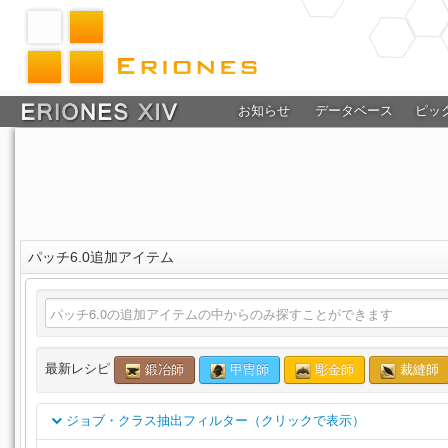
お知らせ
データベース
ピッ
パッチ6.0追加アイテム
最新レシピ
鍛冶師
甲冑師
彫金師
裁縫師
ジョブ・クラス抽出フィルター（クリックで表示）