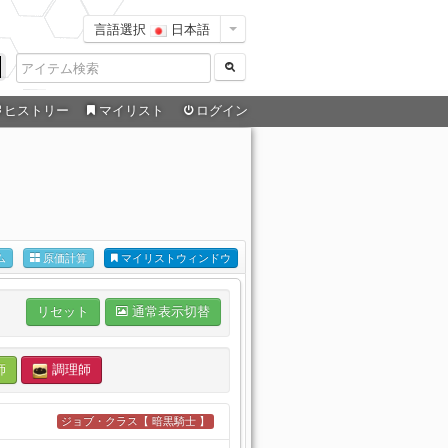
言語選択
日本語
ヒストリー
マイリスト
ログイン
ム
原価計算
マイリストウィンドウ
リセット
通常表示切替
師
調理師
ジョブ・クラス【 暗黒騎士 】