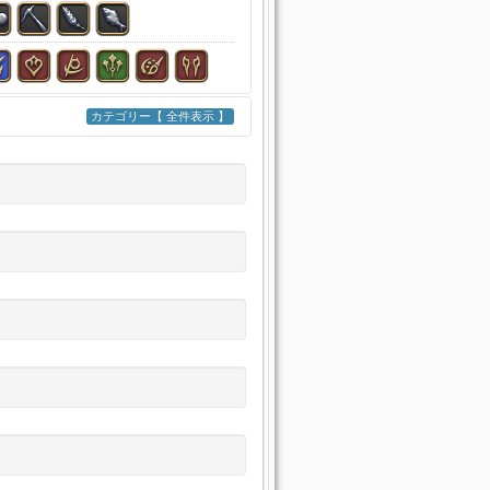
カテゴリー【 全件表示 】
思力
+188
思力
+266
屈
+113
思力
+260
62
スキルスピード
+113
意思力
+253
ル
+257
意思力
+180
58
スキルスピード
+111
不屈
+180
キルスピード
+108
屈
+180
不屈
+175
ル
+108
不屈
+154