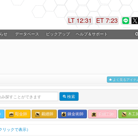
LT 12:31
ET 7:23
らせ
データベース
ピックアップ
ヘルプ＆サポート
よく見るアイテ
検索
師
彫金師
裁縫師
錬金術師
革細工師
木工
クリックで表示）