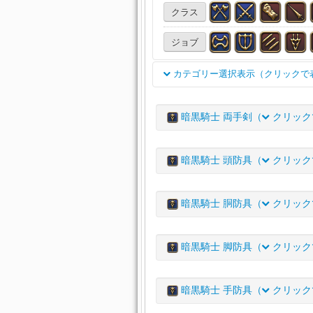
クラス
ジョブ
カテゴリー選択表示（クリックで
双剣
両手剣
銃
天球儀
暗黒騎士 両手剣（
クリック
投擲武器
賢具
両手鎌
アイテム名
両手呪具
両手幻具
魔道書
暗黒騎士 頭防具（
クリック
アスフォデロース・クレイ
足防具
首飾り
耳飾り
アイテム名
レディアント・グレートソー
暗黒騎士 胴防具（
クリック
石材
金属材
木材
布材
アスフォデロース・ディフ
レディアント・グレートソ
ミニオン
庭具
調度品
アイテム名
レディアント・ディフェン
クラシカル・グレートソー
暗黒騎士 脚防具（
クリック
アスフォデロース・ディフ
レディアント・ディフェン
アイテム名
レディアント・ディフェン
リンボ・ディフェンダーサ
暗黒騎士 手防具（
クリック
アスフォデロース・ディフ
レディアント・ディフェン
クラシカルホプロマクス・