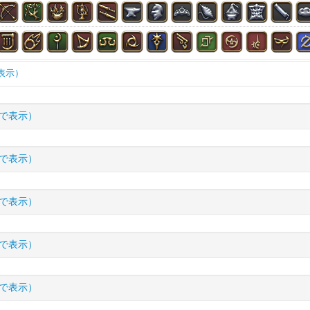
表示）
魔道書(学専)
刀
細剣
ガンブレ
で表示）
格闘武器
片手剣
両手斧
弓
両手槍
I.L
詳細
盾
頭防具
胴防具
脚防具
手防具
で表示）
モア
605
STR
+304
VIT
+320
クリティカル
+269
意
腕輪
指輪
薬品
食材
調理品
I.L
詳細
ドRE
600
STR
+296
VIT
+310
クリティカル
+186
意
で表示）
皮革材
錬金術材
雑貨
その他
ェンダーサークレット
600
STR
+180
VIT
+188
意思力
+162
不
ード
590
STR
+280
VIT
+290
クリティカル
+182
意
調度品(台座)
調度品(卓上)
調度品(壁掛)
譜面
I.L
詳細
ダーヘルムRE
600
STR
+180
VIT
+188
クリティカル
+1
ド
で表示）
580
STR
+266
VIT
+272
クリティカル
+177
ェンダーキトン
600
STR
+285
VIT
+299
クリティカ
ダーヘルム
590
STR
+170
VIT
+176
クリティカル
+1
I.L
詳細
ダースケイルメイルRE
600
STR
+285
VIT
+299
意思力
+257
ークレット
で表示）
580
STR
+161
VIT
+165
意思力
+154
ス
ェンダースカート
600
STR
+285
VIT
+299
意思力
+257
不
ダースケイルメイル
590
STR
+270
VIT
+280
意思力
+250
ヘッドギア
580
STR
+161
VIT
+165
クリティカ