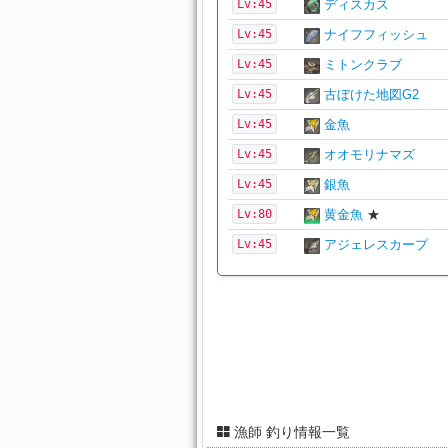
Lv:45
ディスカス
Lv:45
ナイフフィッシュ
Lv:45
ミトンクラブ
Lv:45
古ぼけた地図G2
Lv:45
金魚
Lv:45
オオモリナマズ
Lv:45
銀魚
Lv:80
黄金魚
★
Lv:45
アジェレスカープ
漁師 釣り情報一覧