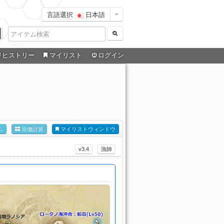
言語選択
日本語
ヒストリー
マイリスト
ログイン
ム
原価計算
マイリストウィンドウ
v3.4
漁師