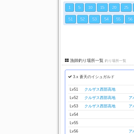
1
5
10
15
20
25
51
52
53
54
55
56
漁師釣り場所一覧
釣り場所一覧
3.x 蒼天のイシュガルド
Lv51
クルザス西部高地
Lv52
クルザス西部高地
ア
Lv53
クルザス西部高地
ア
Lv54
Lv55
Lv56
ア