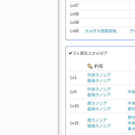
Lv57
Lv58
Lv59
Lv60
クルザス西部高地
ア
2.x 新生エオルゼア
釣場
中央ラノシア
Lv1
低地ラノシア
中央ラノシア
Lv5
中
低地ラノシア
西ラノシア
中
Lv10
低地ラノシア
西
西
西ラノシア
Lv15
中
低地ラノシア
東