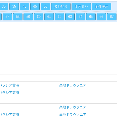
30
35
40
45
50
ヌシ釣り
オオヌシ
全件表示
57
58
59
60
61
62
63
64
65
66
67
バラシア雲海
高地ドラヴァニア
バラシア雲海
高地ドラヴァニア
バラシア雲海
高地ドラヴァニア