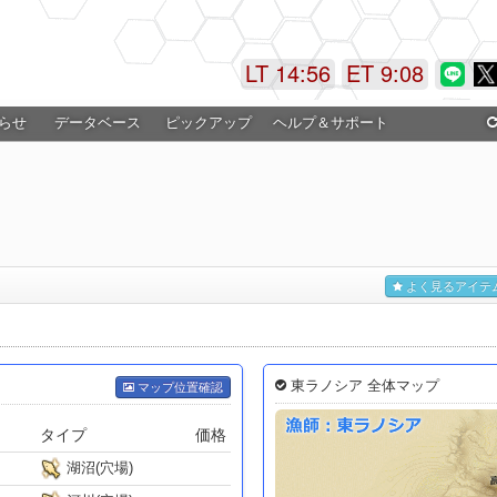
LT 14:56
ET 9:08
らせ
データベース
ピックアップ
ヘルプ＆サポート
よく見るアイテ
東ラノシア 全体マップ
マップ位置確認
タイプ
価格
湖沼(穴場)