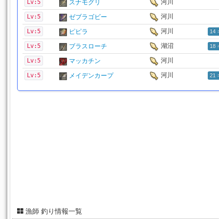
河川
Lv:5
スナモグリ
河川
Lv:5
ゼブラゴビー
河川
Lv:5
ピピラ
14
湖沼
Lv:5
ブラスローチ
18
河川
Lv:5
マッカチン
河川
Lv:5
メイデンカープ
21
漁師 釣り情報一覧