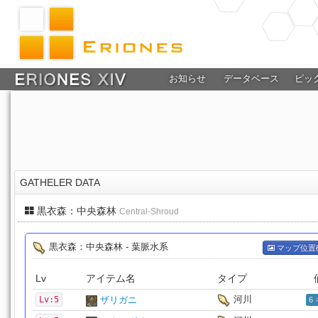
お知らせ
データベース
ピッ
GATHELER DATA
黒衣森：中央森林
Central-Shroud
黒衣森：中央森林 - 葉脈水系
マップ位置
Lv
アイテム名
タイプ
河川
Lv:5
ザリガニ
6