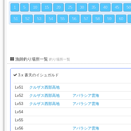
1
5
10
15
20
25
30
35
40
45
50
51
52
53
54
55
56
57
58
59
60
漁師釣り場所一覧
釣り場所一覧
3.x 蒼天のイシュガルド
Lv51
クルザス西部高地
Lv52
クルザス西部高地
アバラシア雲海
Lv53
クルザス西部高地
アバラシア雲海
Lv54
Lv55
Lv56
アバラシア雲海