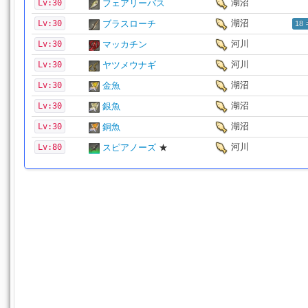
湖沼
Lv:30
フェアリーバス
湖沼
Lv:30
ブラスローチ
18
河川
Lv:30
マッカチン
河川
Lv:30
ヤツメウナギ
湖沼
Lv:30
金魚
湖沼
Lv:30
銀魚
湖沼
Lv:30
銅魚
河川
Lv:80
スピアノーズ
★