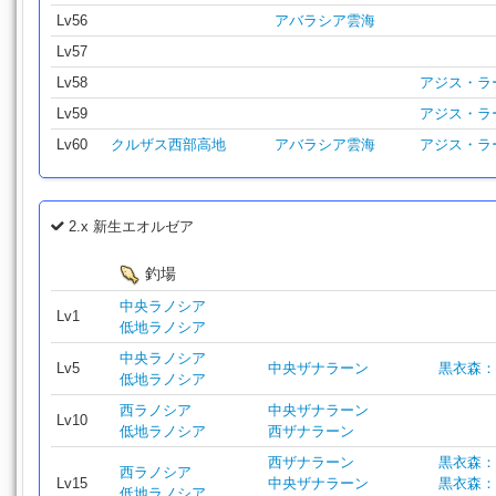
Lv56
アバラシア雲海
Lv57
Lv58
アジス・ラ
Lv59
アジス・ラ
Lv60
クルザス西部高地
アバラシア雲海
アジス・ラ
2.x 新生エオルゼア
釣場
中央ラノシア
Lv1
低地ラノシア
中央ラノシア
Lv5
中央ザナラーン
黒衣森：
低地ラノシア
西ラノシア
中央ザナラーン
Lv10
低地ラノシア
西ザナラーン
西ザナラーン
黒衣森：
西ラノシア
Lv15
中央ザナラーン
黒衣森：
低地ラノシア