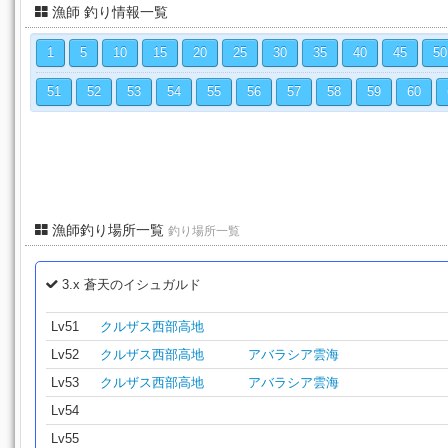
漁師 釣り情報一覧
1
5
10
15
20
25
30
35
40
45
50
51
52
53
54
55
56
57
58
59
60
漁師釣り場所一覧
釣り場所一覧
3.x 蒼天のイシュガルド
Lv51
クルザス西部高地
Lv52
クルザス西部高地
アバラシア雲海
Lv53
クルザス西部高地
アバラシア雲海
Lv54
Lv55