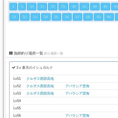
1
5
10
15
20
25
30
35
40
45
50
51
52
53
54
55
56
57
58
59
60
漁師釣り場所一覧
釣り場所一覧
3.x 蒼天のイシュガルド
Lv51
クルザス西部高地
Lv52
クルザス西部高地
アバラシア雲海
Lv53
クルザス西部高地
アバラシア雲海
Lv54
Lv55
Lv56
アバラシア雲海