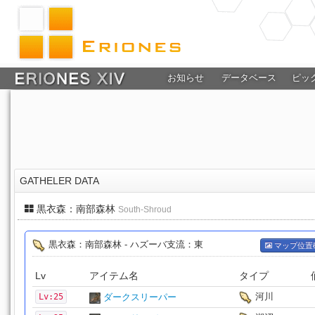
お知らせ
データベース
ピッ
GATHELER DATA
黒衣森：南部森林
South-Shroud
黒衣森：南部森林 - ハズーバ支流：東
マップ位置
Lv
アイテム名
タイプ
河川
Lv:25
ダークスリーパー