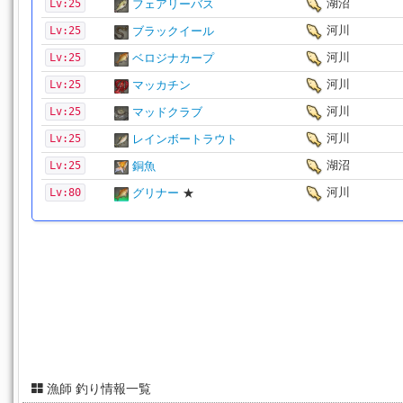
湖沼
Lv:25
フェアリーバス
河川
Lv:25
ブラックイール
河川
Lv:25
ベロジナカープ
河川
Lv:25
マッカチン
河川
Lv:25
マッドクラブ
河川
Lv:25
レインボートラウト
湖沼
Lv:25
銅魚
河川
Lv:80
グリナー
★
漁師 釣り情報一覧