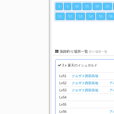
1
5
10
15
20
25
51
52
53
54
55
56
漁師釣り場所一覧
釣り場所一覧
3.x 蒼天のイシュガルド
Lv51
クルザス西部高地
Lv52
クルザス西部高地
ア
Lv53
クルザス西部高地
ア
Lv54
Lv55
Lv56
ア