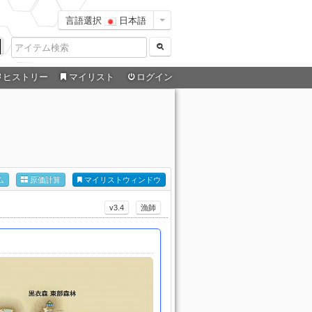
言語選択
日本語
ヒストリー
マイリスト
ログイン
ム
原価計算
マイリストウィンドウ
v3.4
漁師