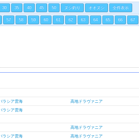
30
35
40
45
50
ヌシ釣り
オオヌシ
全件表示
57
58
59
60
61
62
63
64
65
66
67
バラシア雲海
高地ドラヴァニア
バラシア雲海
高地ドラヴァニア
バラシア雲海
高地ドラヴァニア