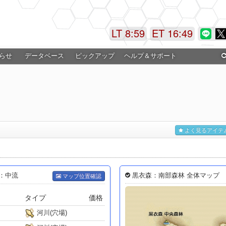
LT 8:59
ET 16:49
らせ
データベース
ピックアップ
ヘルプ＆サポート
よく見るアイテ
黒衣森：南部森林 全体マップ
流：中流
マップ位置確認
タイプ
価格
河川(穴場)