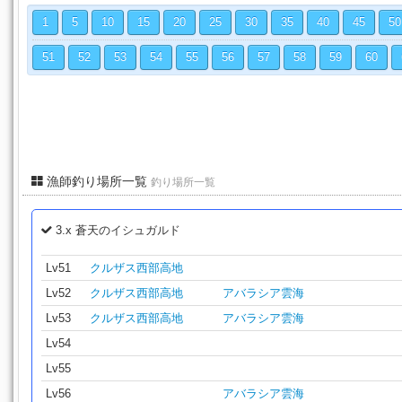
1
5
10
15
20
25
30
35
40
45
50
51
52
53
54
55
56
57
58
59
60
漁師釣り場所一覧
釣り場所一覧
3.x 蒼天のイシュガルド
Lv51
クルザス西部高地
Lv52
クルザス西部高地
アバラシア雲海
Lv53
クルザス西部高地
アバラシア雲海
Lv54
Lv55
Lv56
アバラシア雲海