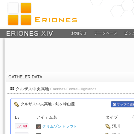
お知らせ
データベース
ピッ
GATHELER DATA
クルザス中央高地
Coerthas-Central-Highlands
クルザス中央高地 - 剣ヶ峰山麓
マップ位置
Lv
アイテム名
タイプ
河川
Lv:40
クリムゾントラウト