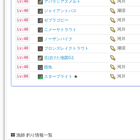
河川
Lv:40
アバラシアスメルト
湖沼
Lv:40
ジャイアントバス
河川
Lv:40
ゼブラゴビー
河川
Lv:40
ニメーヤトラウト
河川
Lv:40
ノーザンパイク
湖沼
Lv:40
ブロンズレイクトラウト
Lv:40
古ぼけた地図G1
河川
Lv:40
煌魚
河川
Lv:80
スターブライト
★
漁師 釣り情報一覧