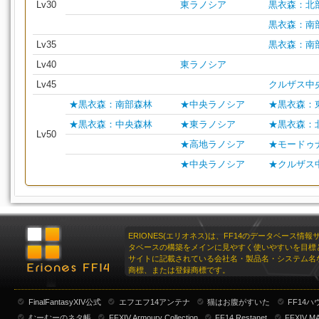
Lv30
東ラノシア
黒衣森：北
黒衣森：南
Lv35
黒衣森：南
Lv40
東ラノシア
Lv45
クルザス中
★黒衣森：南部森林
★中央ラノシア
★黒衣森：
★黒衣森：中央森林
★東ラノシア
★黒衣森：
Lv50
★高地ラノシア
★モードゥ
★中央ラノシア
★クルザス
ERIONES(エリオネス)は、FF14のデータベース情
タベースの構築をメインに見やすく使いやすいを目標
サイトに記載されている会社名・製品名・システム名
商標、または登録商標です。
FinalFantasyXIV公式
エフエフ14アンテナ
猫はお腹がすいた
FF14
むーむーのネタ帳
FFXIV Armoury Collection
FF14 Restanet
FFXIV M