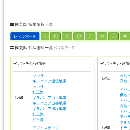
園芸師 採集情報一覧
レベル別一覧
5
10
15
20
25
30
35
40
園芸師 伐採場所一覧
伐採場所一覧
パッチ4.x追加分
パッチ3.x追加
ヤンサ
高地
Lv51
ギラバニア辺境地帯
高地
ヤンサ
アバ
紅玉海
低地
Lv56
ギラバニア山岳地帯
アバ
ギラバニア山岳地帯
高地
ギラバニア辺境地帯
アバ
紅玉海
アバ
紅玉海
クル
アジムステップ
Lv56
ドラ