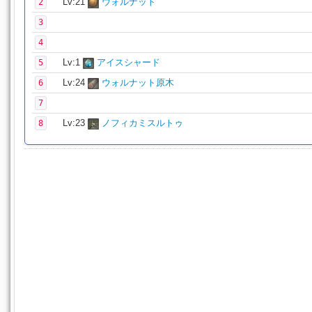
Lv:21
ウォルナット
2
3
4
Lv:1
アイスシャード
5
Lv:24
ウォルナット原木
6
7
Lv:23
ノフィカミスルトゥ
8