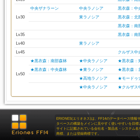
中央ザナラーン
中央ラノシア
黒衣森：中
Lv30
東ラノシア
黒衣森：北
黒衣森：南
Lv35
黒衣森：南
Lv40
東ラノシア
Lv45
クルザス中
★黒衣森：南部森林
★中央ラノシア
★黒衣森：
★黒衣森：中央森林
★東ラノシア
★黒衣森：
Lv50
★高地ラノシア
★モードゥ
★中央ラノシア
★クルザス
ERIONES(エリオネス)は、FF14のデータベース情
タベースの構築をメインに見やすく使いやすいを目標
サイトに記載されている会社名・製品名・システム名
商標、または登録商標です。