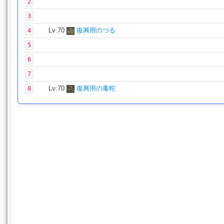
2
3
Lv:70
復興用のつる
4
5
6
7
Lv:70
復興用の毒蛇
8