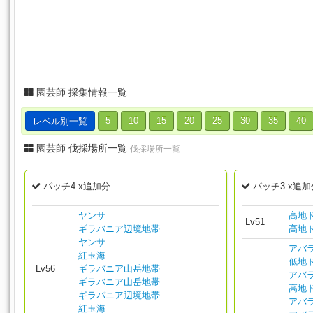
園芸師 採集情報一覧
レベル別一覧
5
10
15
20
25
30
35
40
園芸師 伐採場所一覧
伐採場所一覧
パッチ4.x追加分
パッチ3.x追加
ヤンサ
高地
Lv51
ギラバニア辺境地帯
高地
ヤンサ
アバ
紅玉海
低地
Lv56
ギラバニア山岳地帯
アバ
ギラバニア山岳地帯
高地
ギラバニア辺境地帯
アバ
紅玉海