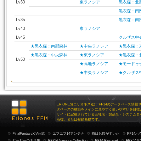
Lv30
東ラノシア
黒衣森：北
黒衣森：南
Lv35
黒衣森：南
Lv40
東ラノシア
Lv45
クルザス中
★黒衣森：南部森林
★中央ラノシア
★黒衣森：
★黒衣森：中央森林
★東ラノシア
★黒衣森：
Lv50
★高地ラノシア
★モードゥ
★中央ラノシア
★クルザス
ERIONES(エリオネス)は、FF14のデータベース情
タベースの構築をメインに見やすく使いやすいを目標
サイトに記載されている会社名・製品名・システム名
商標、または登録商標です。
FinalFantasyXIV公式
エフエフ14アンテナ
猫はお腹がすいた
FF14
むーむーのネタ帳
FFXIV Armoury Collection
FF14 Restanet
FFXIV M