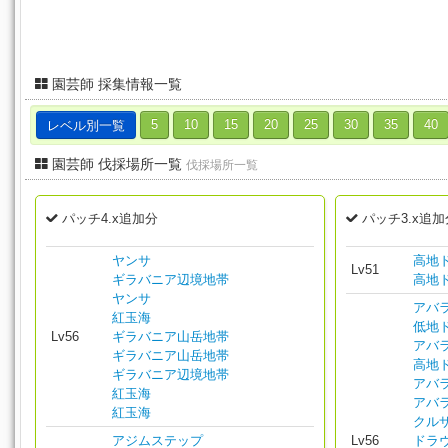
園芸師 採集情報一覧
レベル別一覧
5
10
15
20
25
30
35
40
園芸師 伐採場所一覧
伐採場所一覧
パッチ4.x追加分
パッチ3.x追加
ヤンサ
高地
Lv51
ギラバニア辺境地帯
高地
ヤンサ
アバ
紅玉海
低地
Lv56
ギラバニア山岳地帯
アバ
ギラバニア山岳地帯
高地
ギラバニア辺境地帯
アバ
紅玉海
アバ
紅玉海
クル
アジムステップ
Lv56
ドラ