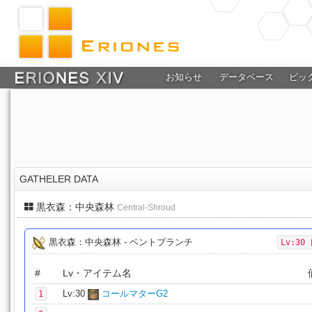
お知らせ
データベース
ピッ
GATHELER DATA
黒衣森：中央森林
Central-Shroud
黒衣森：中央森林 - ベントブランチ
Lv:30
#
Lv・アイテム名
Lv:30
コールマターG2
1