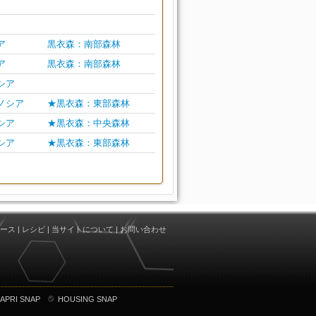
ア
黒衣森：南部森林
ア
黒衣森：南部森林
シア
ノシア
★黒衣森：東部森林
シア
★黒衣森：中央森林
シア
★黒衣森：東部森林
ース
|
レシピ
|
当サイトについて
|
お問い合わせ
APRI SNAP
HOUSING SNAP