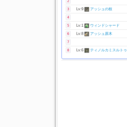
2
Lv:9
アッシュの枝
3
4
Lv:1
ウィンドシャード
5
Lv:8
アッシュ原木
6
7
Lv:6
ティノルカミスルトゥ
8