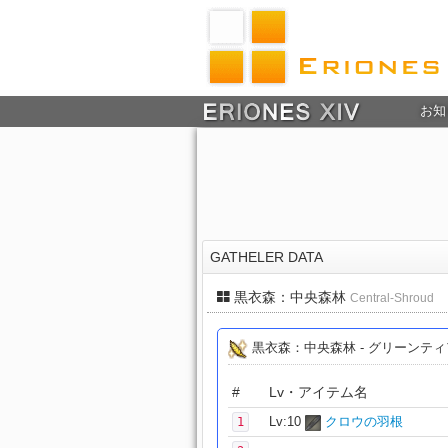
お知
GATHELER DATA
黒衣森：中央森林
Central-Shroud
黒衣森：中央森林 - グリーンテ
#
Lv・アイテム名
Lv:10
クロウの羽根
1