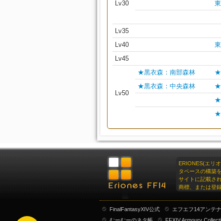
Lv30
東
Lv35
Lv40
東
Lv45
★黒衣森：南部森林
★
★黒衣森：中央森林
★
Lv50
★
★
ERIONES(エ
タベースの構築
サイトに記載さ
商標、または登
FinalFantasyXIV公式
エフエフ14アンテ
むーむーのネタ帳
FFXIV Armoury Collect