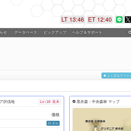
LT 13:46
ET 12:40
らせ
データベース
ピックアップ
ヘルプ＆サポート
よく見るアイテ
黒衣森：中央森林 マップ
ィア択伐地
Lv:10 良木
価格
21 ギル