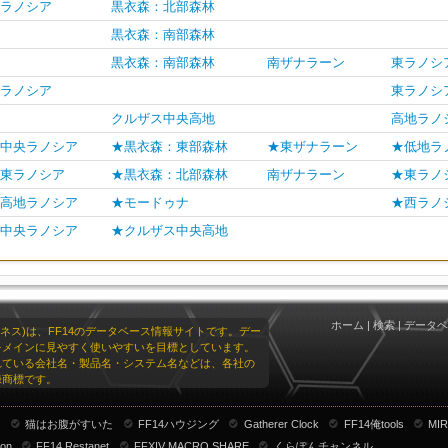
ラノシア
黒衣森：北部森林
黒衣森：南部森林
黒衣森：南部森林
南ザナラーン
東ラノシ
ラノシア
東ラノシ
クルザス中央高地
高地ラノ
中央ラノシア
★黒衣森：東部森林
★東ザナラーン
★低地ラ
東ラノシア
★黒衣森：北部森林
南ザナラーン
★東ラノ
高地ラノシア
★モードゥナ
★西ラノ
中央ラノシア
★クルザス中央高地
ホーム
|
検索
|
データベ
リオネス)は、FF14のデータベース情報サイトです。デー
をメインに見やすく使いやすいを目標としています。
れている会社名・製品名・システム名などは、各社の
録商標です。
ナ
猫はお腹がすいた
FF14ハウジング
Gatherer Clock
FF14俺tools
MIR
ion
FF14 Restanet
FFXIV MACRO SHARE
くらぽんチャンネル