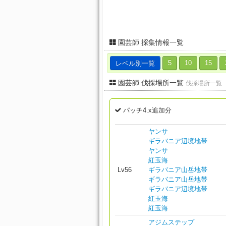
園芸師 採集情報一覧
レベル別一覧
5
10
15
園芸師 伐採場所一覧
伐採場所一覧
パッチ4.x追加分
ヤンサ
ギラバニア辺境地帯
ヤンサ
紅玉海
Lv56
ギラバニア山岳地帯
ギラバニア山岳地帯
ギラバニア辺境地帯
紅玉海
紅玉海
アジムステップ