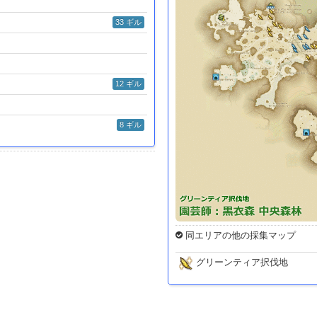
33 ギル
12 ギル
8 ギル
同エリアの他の採集マップ
グリーンティア択伐地