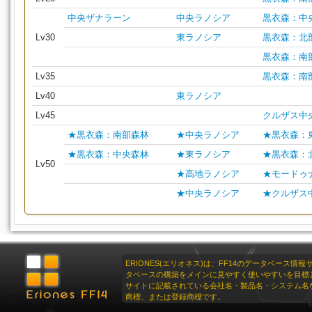
中央ザナラーン
中央ラノシア
黒衣森：中
Lv30
東ラノシア
黒衣森：北
黒衣森：南
Lv35
黒衣森：南
Lv40
東ラノシア
Lv45
クルザス中
★黒衣森：南部森林
★中央ラノシア
★黒衣森：
★黒衣森：中央森林
★東ラノシア
★黒衣森：
Lv50
★高地ラノシア
★モードゥ
★中央ラノシア
★クルザス
ERIONES(エリオネス)は、FF14のデータベース情
タベースの構築をメインに見やすく使いやすいを目標
サイトに記載されている会社名・製品名・システム名
商標、または登録商標です。