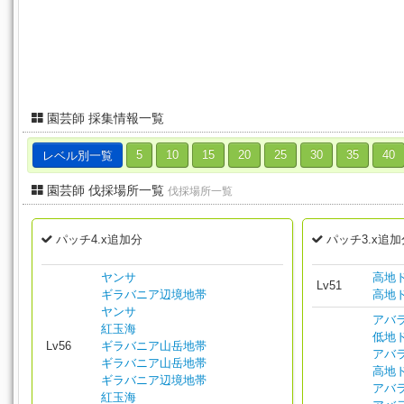
園芸師 採集情報一覧
レベル別一覧
5
10
15
20
25
30
35
40
園芸師 伐採場所一覧
伐採場所一覧
パッチ4.x追加分
パッチ3.x追加
ヤンサ
高地
Lv51
ギラバニア辺境地帯
高地
ヤンサ
アバ
紅玉海
低地
Lv56
ギラバニア山岳地帯
アバ
ギラバニア山岳地帯
高地
ギラバニア辺境地帯
アバ
紅玉海