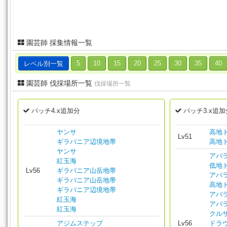
園芸師 採集情報一覧
レベル別一覧
5
10
15
20
25
30
35
40
園芸師 伐採場所一覧
伐採場所一覧
パッチ4.x追加分
パッチ3.x追加
ヤンサ
高地
Lv51
ギラバニア辺境地帯
高地
ヤンサ
アバ
紅玉海
低地
Lv56
ギラバニア山岳地帯
アバ
ギラバニア山岳地帯
高地
ギラバニア辺境地帯
アバ
紅玉海
アバ
紅玉海
クル
アジムステップ
Lv56
ドラ