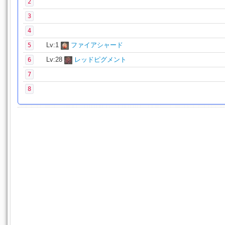
2
3
4
Lv:1
ファイアシャード
5
Lv:28
レッドピグメント
6
7
8