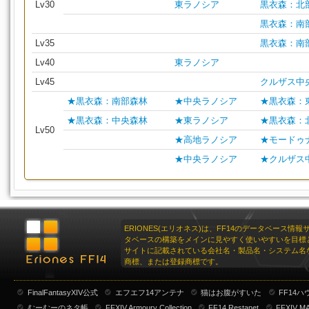
Lv30
東ラノシア
黒衣森：北
黒衣森：南
Lv35
黒衣森：南
Lv40
東ラノシア
Lv45
クルザス中
★黒衣森：南部森林
★中央ラノシア
★黒衣森：
★黒衣森：中央森林
★東ラノシア
★黒衣森：
Lv50
★高地ラノシア
★モードゥ
★中央ラノシア
★クルザス
ERIONES(エリオネス)は、FF14のデータベース情
タベースの構築をメインに見やすく使いやすいを目標
サイトに記載されている会社名・製品名・システム名
商標、または登録商標です。
FinalFantasyXIV公式
エフエフ14アンテナ
猫はお腹がすいた
FF14
むーむーのネタ帳
FFXIV Armoury Collection
FF14 Restanet
FFXIV M