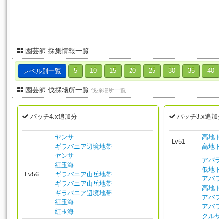
園芸師 採集情報一覧
レベル別一覧
5
10
15
20
25
30
35
40
園芸師 伐採場所一覧
伐採場所一覧
パッチ4.x追加分
パッチ3.x追加
ヤンサ
高地
Lv51
ギラバニア辺境地帯
高地
ヤンサ
アバ
紅玉海
低地
Lv56
ギラバニア山岳地帯
アバ
ギラバニア山岳地帯
高地
ギラバニア辺境地帯
アバ
紅玉海
アバ
紅玉海
クル