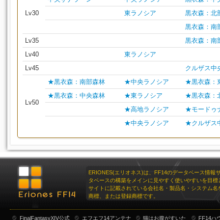
Lv30
東ラノシア
黒衣森：北
黒衣森：南
Lv35
黒衣森：南
Lv40
東ラノシア
Lv45
クルザス中
★黒衣森：南部森林
★中央ラノシア
★黒衣森：
★黒衣森：中央森林
★東ラノシア
★黒衣森：
Lv50
★高地ラノシア
★モードゥ
★中央ラノシア
★クルザス
ERIONES(エリオネス)は、FF14のデータベース情
タベースの構築をメインに見やすく使いやすいを目標
サイトに記載されている会社名・製品名・システム名
商標、または登録商標です。
FinalFantasyXIV公式
エフエフ14アンテナ
猫はお腹がすいた
FF14