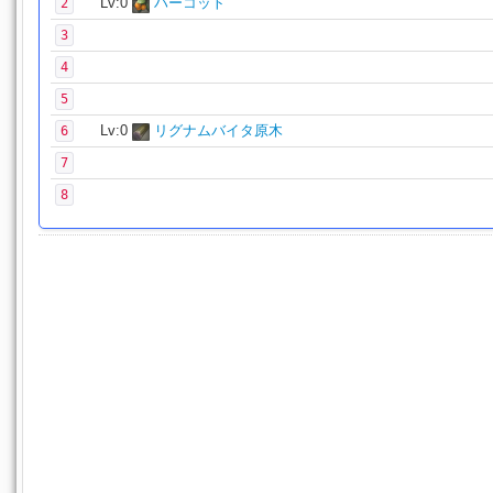
Lv:0
ハーコット
2
3
4
5
Lv:0
リグナムバイタ原木
6
7
8