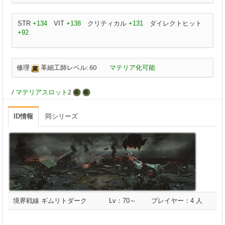
STR
+134
VIT
+138
クリティカル
+131
ダイレクトヒット
+92
修理
革細工師レベル: 60
マテリア化可能
/
マテリアスロット
2
ID情報
同シリーズ
境界戦線 ギムリトダーク
Lv：70～
プレイヤー：4 人