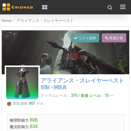
Home
アライアンス・スレイヤーベスト
リスト追加
原価計算
アライアンス・スレイヤーベスト
部類
>
胴防具
アイテムレベル：
375 / 装備 レベル：
70
～
買取価格
907
ギル
806
物理防御力
634
魔法防御力