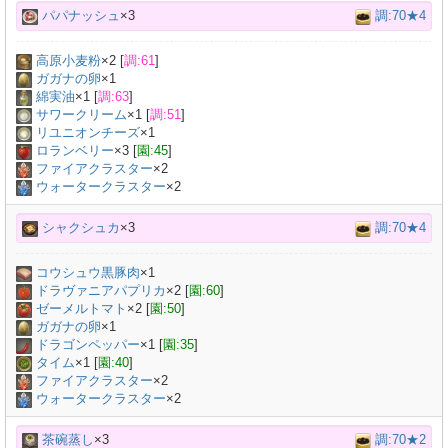
パパナッシュ
×3
調:70★4
高原小麦粉
×
2
[
調:61
]
ガガナの卵
×
1
綿実油
×
1
[
調:63
]
サワークリーム
×
1
[
調:51
]
リユニオンチーズ
×
1
ロランベリー
×
3
[
園:45
]
ファイアクラスター
×2
ウォータークラスター
×2
シャクシュカ
×3
調:70★4
コウシュウ黒豚肉
×
1
ドラヴァニアパプリカ
×
2
[
園:60
]
ゼーメルトマト
×
2
[
園:50
]
ガガナの卵
×
1
ドラゴンペッパー
×
1
[
園:35
]
タイム
×
1
[
園:40
]
ファイアクラスター
×2
ウォータークラスター
×2
茶碗蒸し
×3
調:70★2