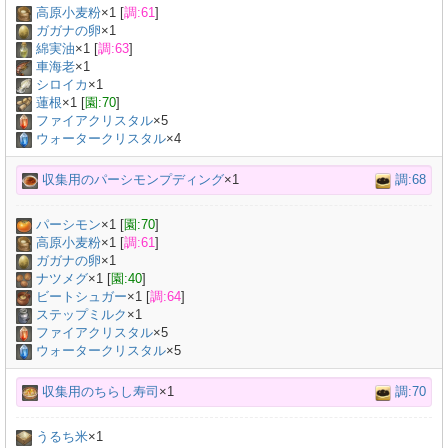
高原小麦粉
×
1
[
調:61
]
ガガナの卵
×
1
綿実油
×
1
[
調:63
]
車海老
×
1
シロイカ
×
1
蓮根
×
1
[
園:70
]
ファイアクリスタル
×5
ウォータークリスタル
×4
収集用のパーシモンプディング
×1
調:68
パーシモン
×
1
[
園:70
]
高原小麦粉
×
1
[
調:61
]
ガガナの卵
×
1
ナツメグ
×
1
[
園:40
]
ビートシュガー
×
1
[
調:64
]
ステップミルク
×
1
ファイアクリスタル
×5
ウォータークリスタル
×5
収集用のちらし寿司
×1
調:70
うるち米
×
1