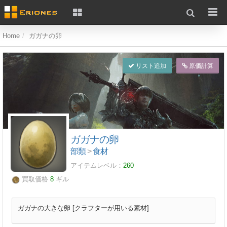
Home
ガガナの卵
リスト追加
原価計算
ガガナの卵
部類
>
食材
アイテムレベル：
260
買取価格
8
ギル
ガガナの大きな卵 [クラフターが用いる素材]