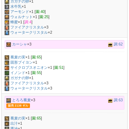
ガガナの卵
×
1
水牛乳
×
1
アーモンド
×
1
[
園:40
]
ウォルナット
×
1
[
園:25
]
蜂蜜
×
1
[
調:4
]
ファイアクリスタル
×3
ウォータークリスタル
×2
カーシャ
×3
調:62
蕎麦の実
×
1
[
園:65
]
固形ブイヨン
×
1
サイクロプスオニオン
×
1
[
園:51
]
イノンド
×
1
[
園:55
]
ガガナの卵
×
1
ファイアクリスタル
×3
ウォータークリスタル
×3
とろろ蕎麦
×3
調:63
販売 2138 ギル
蕎麦の実
×
1
[
園:65
]
出汁
×
1
醤油
×
1