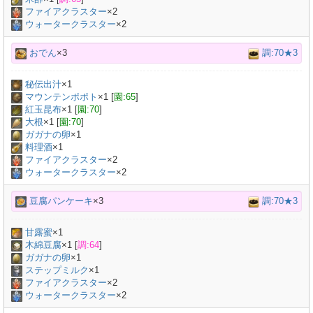
ファイアクラスター
×2
ウォータークラスター
×2
おでん
×3
調:70★3
秘伝出汁
×
1
マウンテンポポト
×
1
[
園:65
]
紅玉昆布
×
1
[
園:70
]
大根
×
1
[
園:70
]
ガガナの卵
×
1
料理酒
×
1
ファイアクラスター
×2
ウォータークラスター
×2
豆腐パンケーキ
×3
調:70★3
甘露蜜
×
1
木綿豆腐
×
1
[
調:64
]
ガガナの卵
×
1
ステップミルク
×
1
ファイアクラスター
×2
ウォータークラスター
×2