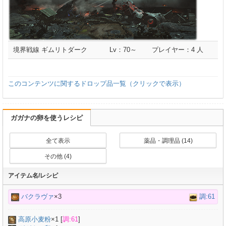
境界戦線 ギムリトダーク
Lv：70～
プレイヤー：4 人
このコンテンツに関するドロップ品一覧（クリックで表示）
ガガナの卵を使うレシピ
全て表示
薬品・調理品 (14)
その他 (4)
アイテム名/レシピ
バクラヴァ
×3
調:61
高原小麦粉
×
1
[
調:61
]