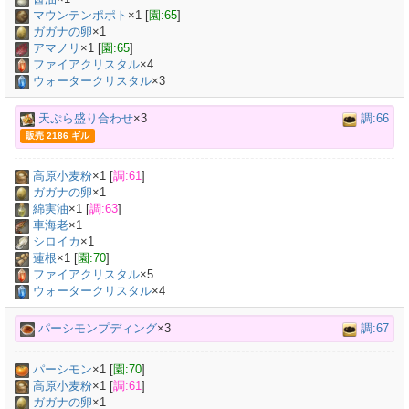
マウンテンポポト
×
1
[
園:65
]
ガガナの卵
×
1
アマノリ
×
1
[
園:65
]
ファイアクリスタル
×4
ウォータークリスタル
×3
天ぷら盛り合わせ
×3
調:66
販売 2186 ギル
高原小麦粉
×
1
[
調:61
]
ガガナの卵
×
1
綿実油
×
1
[
調:63
]
車海老
×
1
シロイカ
×
1
蓮根
×
1
[
園:70
]
ファイアクリスタル
×5
ウォータークリスタル
×4
パーシモンプディング
×3
調:67
パーシモン
×
1
[
園:70
]
高原小麦粉
×
1
[
調:61
]
ガガナの卵
×
1