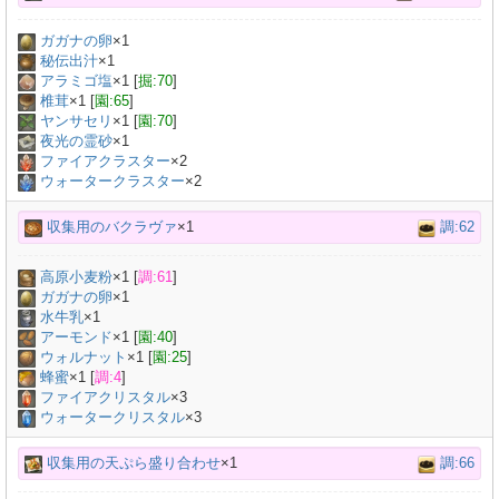
ガガナの卵
×
1
秘伝出汁
×
1
アラミゴ塩
×
1
[
掘:70
]
椎茸
×
1
[
園:65
]
ヤンサセリ
×
1
[
園:70
]
夜光の霊砂
×
1
ファイアクラスター
×2
ウォータークラスター
×2
収集用のバクラヴァ
×1
調:62
高原小麦粉
×
1
[
調:61
]
ガガナの卵
×
1
水牛乳
×
1
アーモンド
×
1
[
園:40
]
ウォルナット
×
1
[
園:25
]
蜂蜜
×
1
[
調:4
]
ファイアクリスタル
×3
ウォータークリスタル
×3
収集用の天ぷら盛り合わせ
×1
調:66