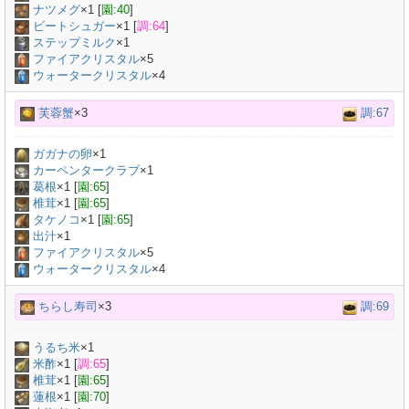
ナツメグ
×
1
[
園:40
]
ビートシュガー
×
1
[
調:64
]
ステップミルク
×
1
ファイアクリスタル
×5
ウォータークリスタル
×4
芙蓉蟹
×3
調:67
ガガナの卵
×
1
カーペンタークラブ
×
1
葛根
×
1
[
園:65
]
椎茸
×
1
[
園:65
]
タケノコ
×
1
[
園:65
]
出汁
×
1
ファイアクリスタル
×5
ウォータークリスタル
×4
ちらし寿司
×3
調:69
うるち米
×
1
米酢
×
1
[
調:65
]
椎茸
×
1
[
園:65
]
蓮根
×
1
[
園:70
]