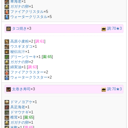
車海老
×
1
ガガナの卵
×
1
ファイアクリスタル
×5
ウォータークリスタル
×5
タコ焼き
×3
調:70★3
高原小麦粉
×
2
[
調:61
]
ウスギヌダコ
×
1
秘伝出汁
×
1
グリーンリーキ
×
1
[
園:65
]
ガガナの卵
×
2
綿実油
×
1
[
調:63
]
ファイアクラスター
×2
ウォータークラスター
×2
太巻き寿司
×3
調:70★3
ドマノヨアケ
×
1
具足海老
×
1
ドマウナギ
×
1
椎茸
×
1
[
園:65
]
ガガナの卵
×
1
米酢
×
1
[
調:65
]