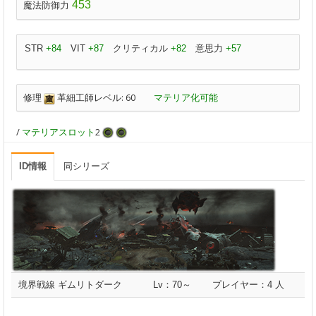
453
魔法防御力
STR
+84
VIT
+87
クリティカル
+82
意思力
+57
修理
革細工師レベル: 60
マテリア化可能
/
マテリアスロット
2
ID情報
同シリーズ
境界戦線 ギムリトダーク
Lv：70～
プレイヤー：4 人