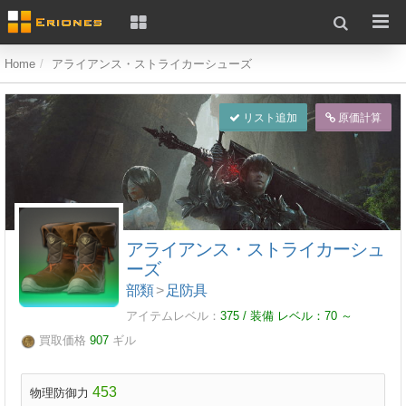
Home
アライアンス・ストライカーシューズ
リスト追加
原価計算
アライアンス・ストライカーシュ
ーズ
部類
>
足防具
アイテムレベル：
375 / 装備 レベル：
70
～
買取価格
907
ギル
453
物理防御力