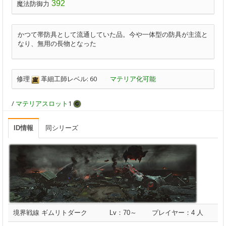
392
魔法防御力
かつて帯防具として流通していた品。今や一体型の防具が主流と
なり、無用の長物となった
修理
革細工師レベル: 60
マテリア化可能
/
マテリアスロット
1
ID情報
同シリーズ
境界戦線 ギムリトダーク
Lv：70～
プレイヤー：4 人