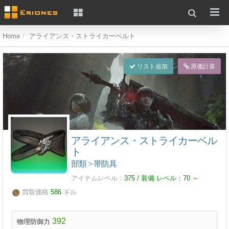
Home
アライアンス・ストライカーベルト
リスト追加
原価計算
アライアンス・ストライカーベル
ト
部類
>
帯防具
アイテムレベル：
375 / 装備 レベル：
70
～
買取価格
586
ギル
392
物理防御力