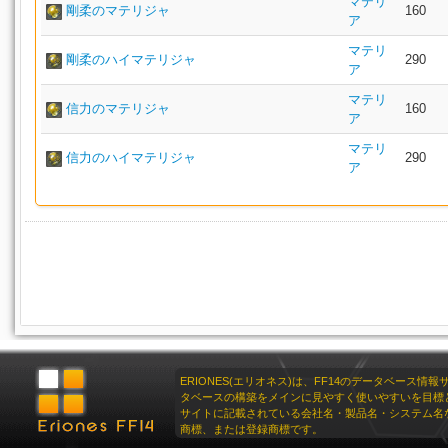
マテリ
剛柔のマテリジャ
160
ア
マテリ
剛柔のハイマテリジャ
290
ア
マテリ
信力のマテリジャ
160
ア
マテリ
信力のハイマテリジャ
290
ア
ERIONES(エリオネス)は、FF14のデータベース情
タベースの構築をメインに見やすく使いやすいを目標
サイトに記載されている会社名・製品名・システム名
商標、または登録商標です。