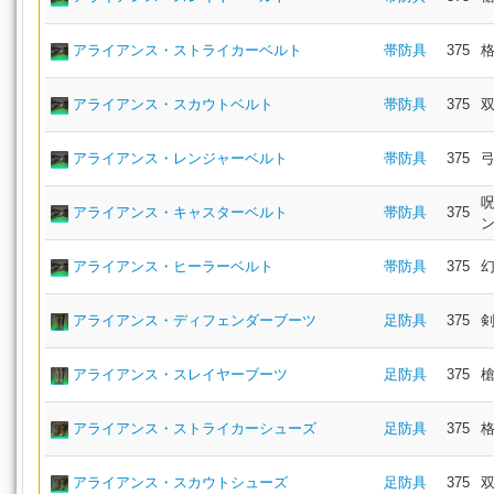
アライアンス・ストライカーベルト
帯防具
375
格
アライアンス・スカウトベルト
帯防具
375
双
アライアンス・レンジャーベルト
帯防具
375
弓
呪
アライアンス・キャスターベルト
帯防具
375
アライアンス・ヒーラーベルト
帯防具
375
幻
アライアンス・ディフェンダーブーツ
足防具
375
剣
アライアンス・スレイヤーブーツ
足防具
375
槍
アライアンス・ストライカーシューズ
足防具
375
格
アライアンス・スカウトシューズ
足防具
375
双