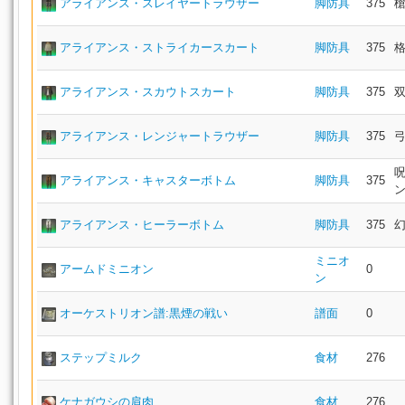
アライアンス・スレイヤートラウザー
脚防具
375
槍
アライアンス・ストライカースカート
脚防具
375
格
アライアンス・スカウトスカート
脚防具
375
双
アライアンス・レンジャートラウザー
脚防具
375
弓
呪
アライアンス・キャスターボトム
脚防具
375
アライアンス・ヒーラーボトム
脚防具
375
幻
ミニオ
アームドミニオン
0
ン
オーケストリオン譜:黒煙の戦い
譜面
0
ステップミルク
食材
276
ケナガウシの肩肉
食材
276