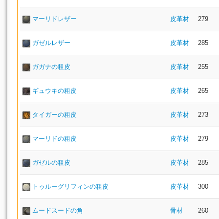
マーリドレザー
皮革材
279
ガゼルレザー
皮革材
285
ガガナの粗皮
皮革材
255
ギュウキの粗皮
皮革材
265
タイガーの粗皮
皮革材
273
マーリドの粗皮
皮革材
279
ガゼルの粗皮
皮革材
285
トゥルーグリフィンの粗皮
皮革材
300
ムードスードの角
骨材
260