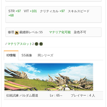
STR
+97
VIT
+101
クリティカル
+97
スキルスピード
+68
修理
裁縫師レベル: 55
マテリア化可能
染色不可
/
マテリアスロット
2
ID情報
SS画像
同シリーズ
伝統試練 バルダム覇道
Lv：65～
プレイヤー：4 人