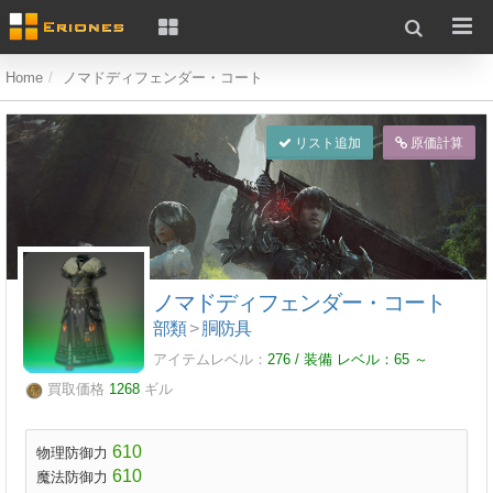
Home
ノマドディフェンダー・コート
リスト追加
原価計算
ノマドディフェンダー・コート
部類
>
胴防具
アイテムレベル：
276 / 装備 レベル：
65
～
買取価格
1268
ギル
610
物理防御力
610
魔法防御力