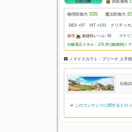
買取価格
1
335
3
物理防御力
魔法防御力
DEX
+97
VIT
+101
クリティカ
修理
裁縫師レベル: 55
マテリ
分解適正スキル：276.00 [裁縫師]
/
マ
ノマドスカウト・ブリーチ 入手
伝統試
このコンテンツに関するドロッ
アイテム名