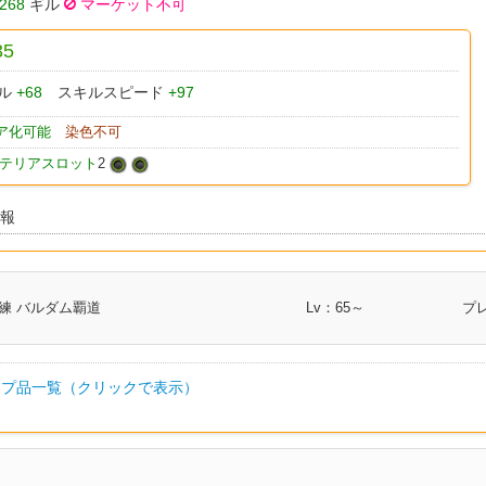
268
ギル
マーケット不可
35
ル
+68
スキルスピード
+97
ア化可能
染色不可
テリアスロット
2
情報
練 バルダム覇道
Lv：65～
プ
プ品一覧（クリックで表示）
部類
I.L
クラス