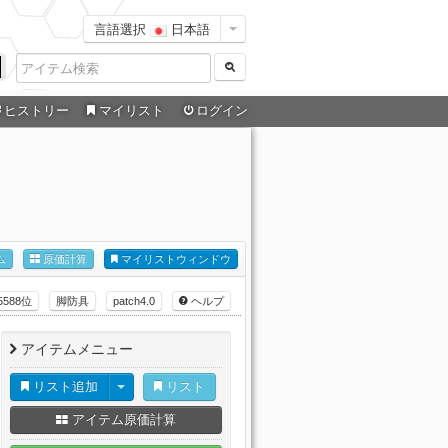
言語選択
日本語
ヒストリー
マイリスト
ログイン
ム
原価計算
マイリストウィンドウ
5588位
脚防具
patch4.0
ヘルプ
アイテムメニュー
リスト追加
リスト
アイテム原価計算