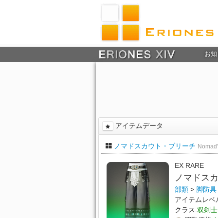
お知
アイテムデータ
ノマドスカウト・ブリーチ
Nomad's
EX RARE
ノマドス
部類
>
脚防具
アイテムレベ
クラス:
双剣士