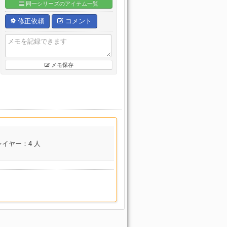
同一シリーズのアイテム一覧
修正依頼
コメント
メモ保存
レイヤー：4 人
コンテンツ名
伝統試練 バルダム覇