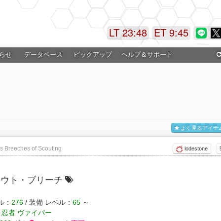
LT 23:48
ET 9:45
らせ
データベース
ピックアップ
ヘルプ＆サポート
よく見るアイテ
 Breeches of Scouting
lodestone
カウト・ブリーチ
ル：
276
/ 装備 レベル：
65
～
 忍者 ヴァイパー