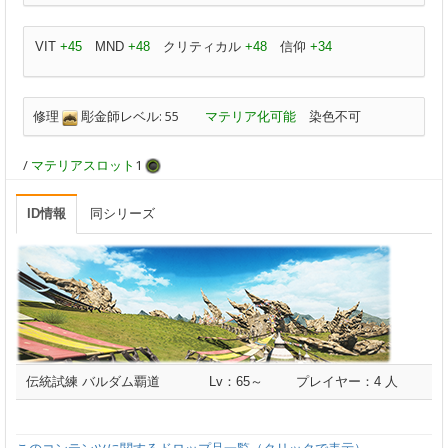
VIT
+45
MND
+48
クリティカル
+48
信仰
+34
修理
彫金師レベル: 55
マテリア化可能
染色不可
/
マテリアスロット
1
ID情報
同シリーズ
伝統試練 バルダム覇道
Lv：65～
プレイヤー：4 人