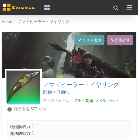
Home
ノマドヒーラー・イヤリング
リスト追加
原価計算
ノマドヒーラー・イヤリング
部類
>
耳飾り
アイテムレベル：
276 / 装備 レベル：
65
～
買取価格
577
ギル
1
物理防御力
1
魔法防御力