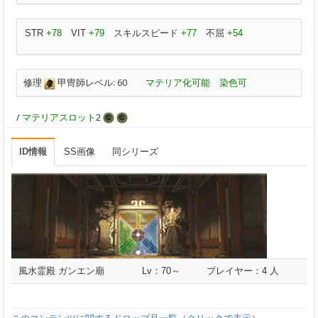
STR
+78
VIT
+79
スキルスピード
+77
不屈
+54
修理
甲冑師レベル: 60
マテリア化可能
染色可
/
マテリアスロット
2
ID情報
SS画像
同シリーズ
風水霊殿 ガンエン廟
Lv：70～
プレイヤー：4 人