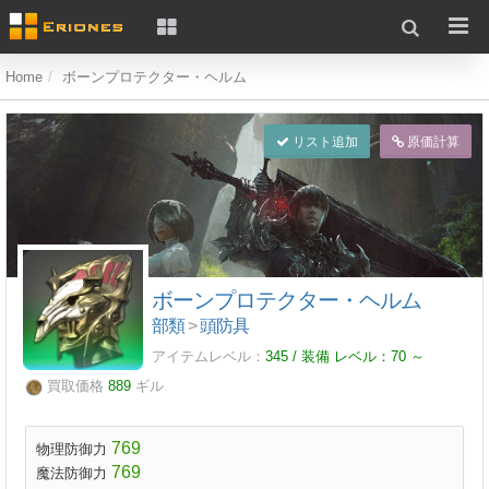
Home
ボーンプロテクター・ヘルム
リスト追加
原価計算
ボーンプロテクター・ヘルム
部類
>
頭防具
アイテムレベル：
345 / 装備 レベル：
70
～
買取価格
889
ギル
769
物理防御力
769
魔法防御力