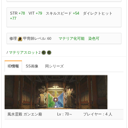
STR
+78
VIT
+79
スキルスピード
+54
ダイレクトヒット
+77
修理
甲冑師レベル: 60
マテリア化可能
染色可
/
マテリアスロット
2
ID情報
SS画像
同シリーズ
風水霊殿 ガンエン廟
Lv：70～
プレイヤー：4 人