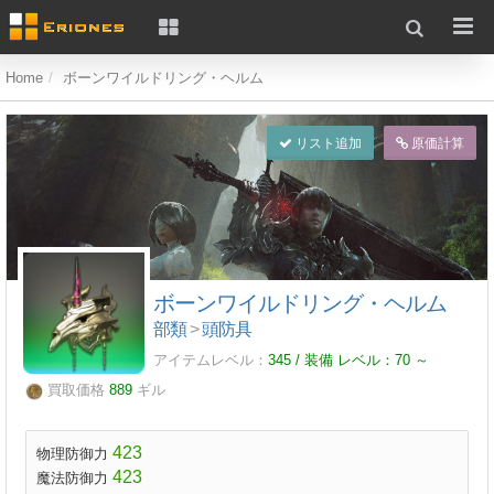
Home
ボーンワイルドリング・ヘルム
リスト追加
原価計算
ボーンワイルドリング・ヘルム
部類
>
頭防具
アイテムレベル：
345 / 装備 レベル：
70
～
買取価格
889
ギル
423
物理防御力
423
魔法防御力